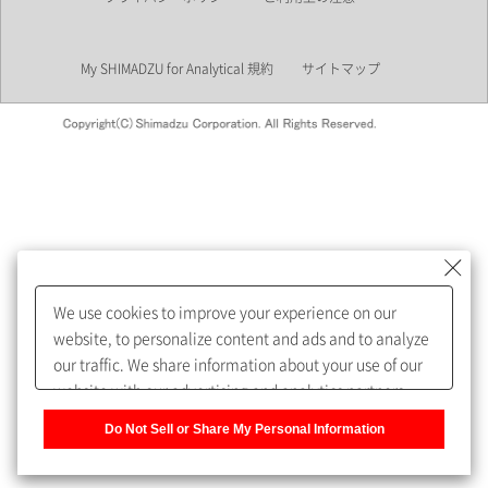
業界
My SHIMADZU for Analytical 規約
サイトマップ
会員制サービスMySHIMADZU
for Analyticalへの登録をおすす
めします。
We use cookies to improve your experience on our
My SHIMADZU for Analyticalへ登録いただくと、技術情報や
website, to personalize content and ads and to analyze
取扱説明書・Webinarなどの閲覧ができます。
our traffic. We share information about your use of our
website with our advertising and analytics partners,
また、個人情報を再入力することなくお問合せができるよ
who may combine it with other information that you
うになります。
Do Not Sell or Share My Personal Information
have provided to them or that they have collected from
your use of their services. You have the right to opt-out
登録された個人情報は、当社のプライバシーポリシーに記