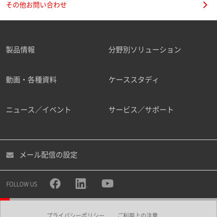
その他お問い合わせ
製品情報
分野別ソリューション
ご勤務先
動画・各種資料
ケーススタディ
ニュース／イベント
サービス／サポート
職種
メール配信の設定
所属部署
FOLLOW US
プライバシーポリシー
ご利用上の注意