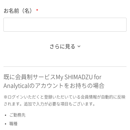
お名前（名）
さらに見る
お名前フリガナ（姓）
既に会員制サービスMy SHIMADZU for
お名前フリガナ（名）
Analyticalのアカウントをお持ちの場合
※ログインいただくと登録いただいている会員情報が自動的に反映
されます。追加で入力が必要な項目もございます。
ご勤務先
E-mailアドレス（半角英数）
職種