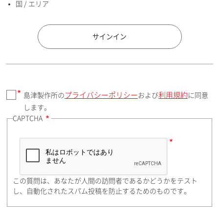
国 / エリア
国 / エリア
サインイン
プライバシーポリシー
利用規約
島津製作所の
および
に同意
郵便番号（勤務先）
します。
CAPTCHA
住所検索
この質問は、あなたが人間の訪問者であるかどうかをテスト
都道府県（勤務先）
し、自動化されたスパム投稿を防止するためのものです。