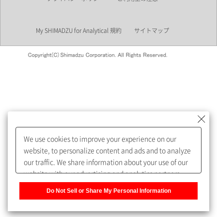
業界
My SHIMADZU for Analytical 規約
サイトマップ
会員制サービスMySHIMADZU
for Analyticalへの登録をおすす
めします。
We use cookies to improve your experience on our
My SHIMADZU for Analyticalへ登録いただくと、技術情報や
website, to personalize content and ads and to analyze
取扱説明書・Webinarなどの閲覧ができます。
our traffic. We share information about your use of our
website with our advertising and analytics partners,
また、個人情報を再入力することなくお問合せができるよ
who may combine it with other information that you
うになります。
Do Not Sell or Share My Personal Information
have provided to them or that they have collected from
your use of their services. You have the right to opt-out
登録された個人情報は、当社のプライバシーポリシーに記