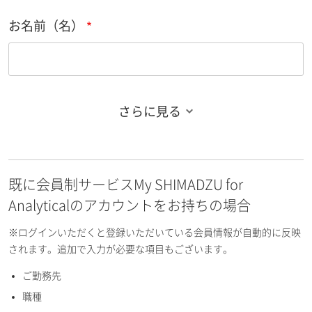
お名前（名）
さらに見る
お名前フリガナ（姓）
既に会員制サービスMy SHIMADZU for
お名前フリガナ（名）
Analyticalのアカウントをお持ちの場合
※ログインいただくと登録いただいている会員情報が自動的に反映
されます。追加で入力が必要な項目もございます。
ご勤務先
E-mailアドレス（半角英数）
職種