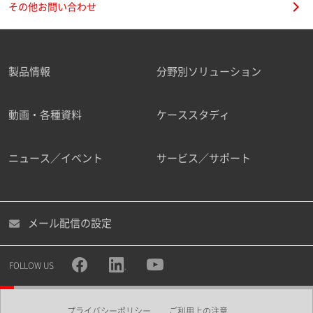
その他お問い合わせ
製品情報
分野別ソリューション
ご勤務先
動画・各種資料
ケーススタディ
ニュース／イベント
サービス／サポート
職種
メール配信の設定
所属部署
FOLLOW US
プライバシーポリシー
ご利用上の注意