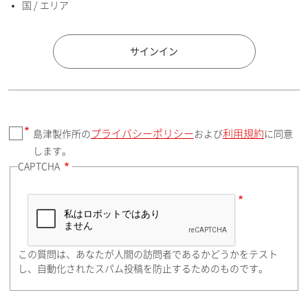
国 / エリア
国 / エリア
サインイン
プライバシーポリシー
利用規約
島津製作所の
および
に同意
郵便番号（勤務先）
します。
CAPTCHA
住所検索
この質問は、あなたが人間の訪問者であるかどうかをテスト
都道府県（勤務先）
し、自動化されたスパム投稿を防止するためのものです。