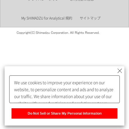
業界
My SHIMADZU for Analytical 規約
サイトマップ
会員制サービスMySHIMADZU
for Analyticalへの登録をおすす
めします。
We use cookies to improve your experience on our
My SHIMADZU for Analyticalへ登録いただくと、技術情報や
website, to personalize content and ads and to analyze
取扱説明書・Webinarなどの閲覧ができます。
our traffic. We share information about your use of our
website with our advertising and analytics partners,
また、個人情報を再入力することなくお問合せができるよ
who may combine it with other information that you
うになります。
Do Not Sell or Share My Personal Information
have provided to them or that they have collected from
your use of their services. You have the right to opt-out
登録された個人情報は、当社のプライバシーポリシーに記