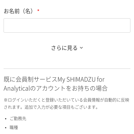
お名前（名）
さらに見る
お名前フリガナ（姓）
既に会員制サービスMy SHIMADZU for
お名前フリガナ（名）
Analyticalのアカウントをお持ちの場合
※ログインいただくと登録いただいている会員情報が自動的に反映
されます。追加で入力が必要な項目もございます。
ご勤務先
E-mailアドレス（半角英数）
職種