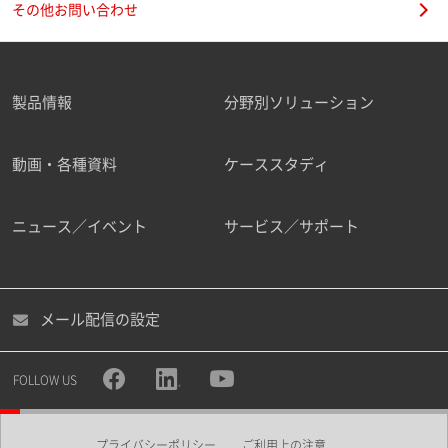
その他お問い合わせ
製品情報
分野別ソリューション
ご勤務先
動画・各種資料
ケーススタディ
ニュース／イベント
サービス／サポート
職種
メール配信の設定
所属部署
FOLLOW US
プライバシーポリシー
ご利用上の注意