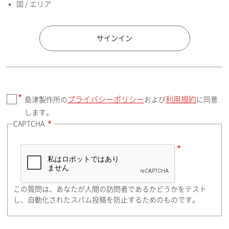
国 / エリア
国 / エリア
サインイン
プライバシーポリシー
利用規約
島津製作所の
および
に同意
郵便番号（勤務先）
します。
CAPTCHA
住所検索
この質問は、あなたが人間の訪問者であるかどうかをテスト
都道府県（勤務先）
し、自動化されたスパム投稿を防止するためのものです。