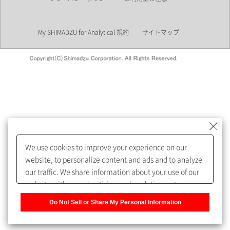
業界
My SHIMADZU for Analytical 規約
サイトマップ
会員制サービスMySHIMADZU
for Analyticalへの登録をおすす
めします。
We use cookies to improve your experience on our
My SHIMADZU for Analyticalへ登録いただくと、技術情報や
website, to personalize content and ads and to analyze
取扱説明書・Webinarなどの閲覧ができます。
our traffic. We share information about your use of our
website with our advertising and analytics partners,
また、個人情報を再入力することなくお問合せができるよ
who may combine it with other information that you
うになります。
Do Not Sell or Share My Personal Information
have provided to them or that they have collected from
your use of their services. You have the right to opt-out
登録された個人情報は、当社のプライバシーポリシーに記