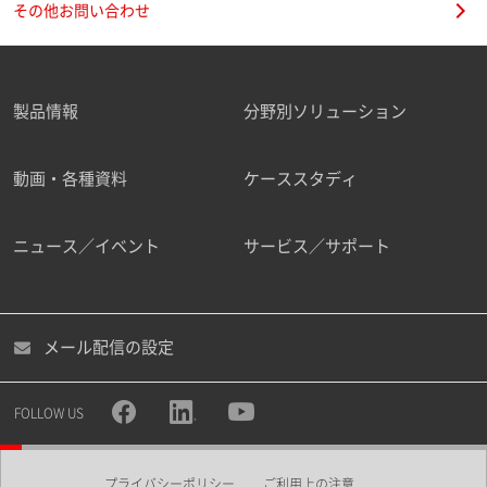
その他お問い合わせ
製品情報
分野別ソリューション
ご勤務先
動画・各種資料
ケーススタディ
ニュース／イベント
サービス／サポート
職種
メール配信の設定
所属部署
FOLLOW US
プライバシーポリシー
ご利用上の注意