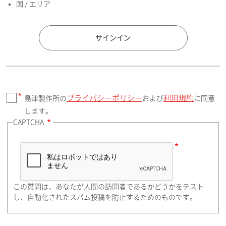
国 / エリア
国 / エリア
サインイン
プライバシーポリシー
利用規約
島津製作所の
および
に同意
郵便番号（勤務先）
します。
CAPTCHA
住所検索
この質問は、あなたが人間の訪問者であるかどうかをテスト
都道府県（勤務先）
し、自動化されたスパム投稿を防止するためのものです。