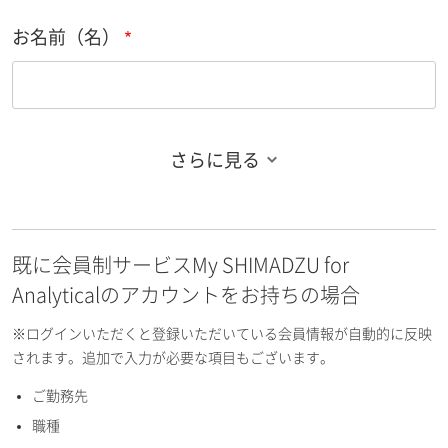
お名前（名）
さらに見る
お名前フリガナ（姓）
既に会員制サービスMy SHIMADZU for
お名前フリガナ（名）
Analyticalのアカウントをお持ちの場合
※ログインいただくと登録いただいている会員情報が自動的に反映
されます。追加で入力が必要な項目もございます。
ご勤務先
E-mailアドレス（半角英数）
職種