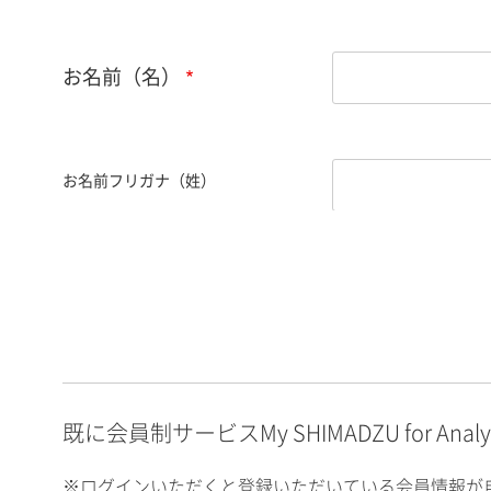
お名前（名）
お名前フリガナ（姓）
お名前フリガナ（名）
E-mailアドレス（半角
英数）
既に会員制サービスMy SHIMADZU for An
※ログインいただくと登録いただいている会員情報が