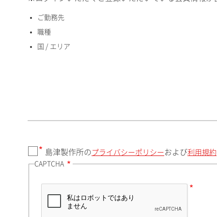
ご勤務先
国 / エリア
職種
国 / エリア
郵便番号（勤務先）
都道府県（勤務先）
島津製作所の
および
プライバシーポリシー
利用規約
CAPTCHA
市（勤務先）