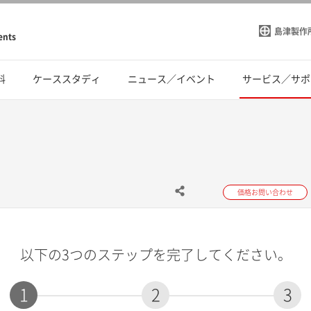
島津製作
ents
料
ケーススタディ
ニュース／イベント
サービス／サポ
価格お問い合わせ
以下の3つのステップを完了してください。
1
2
3