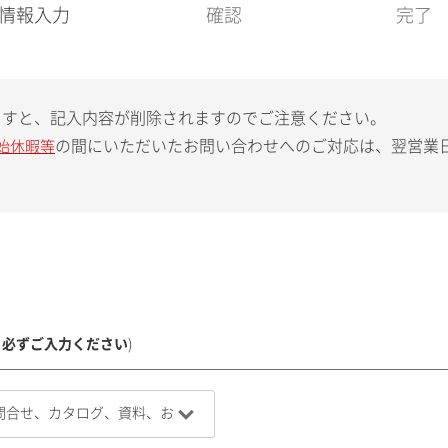
現
情報入力
確認
完了
在
:
ますと、記入内容が削除されますのでご注意ください。
の間にいただいたお問い合わせへのご対応は、翌営業
始休暇等
、必ずご入力ください
)