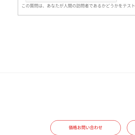
町名・番地（勤務先）
この質問は、あなたが人間の訪問者であるかどうかをテス
電話番号
携帯電話番号
ご勤務先
職種
価格お問い合わせ