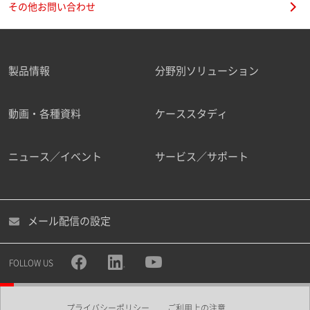
その他お問い合わせ
製品情報
分野別ソリューション
ご勤務先
動画・各種資料
ケーススタディ
ニュース／イベント
サービス／サポート
職種
メール配信の設定
所属部署
FOLLOW US
プライバシーポリシー
ご利用上の注意