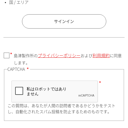
国 / エリア
国 / エリア
サインイン
プライバシーポリシー
利用規約
島津製作所の
および
に同意
郵便番号（勤務先）
します。
CAPTCHA
住所検索
この質問は、あなたが人間の訪問者であるかどうかをテスト
都道府県（勤務先）
し、自動化されたスパム投稿を防止するためのものです。