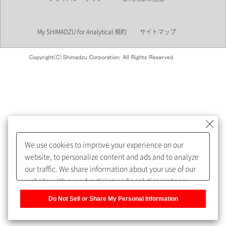
業界
My SHIMADZU for Analytical 規約
サイトマップ
会員制サービスMySHIMADZU
for Analyticalへの登録をおすす
めします。
We use cookies to improve your experience on our
My SHIMADZU for Analyticalへ登録いただくと、技術情報や
website, to personalize content and ads and to analyze
取扱説明書・Webinarなどの閲覧ができます。
our traffic. We share information about your use of our
website with our advertising and analytics partners,
また、個人情報を再入力することなくお問合せができるよ
who may combine it with other information that you
うになります。
Do Not Sell or Share My Personal Information
have provided to them or that they have collected from
your use of their services. You have the right to opt-out
登録された個人情報は、当社のプライバシーポリシーに記