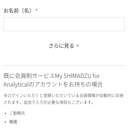
お名前（名）
さらに見る
お名前フリガナ（姓）
既に会員制サービスMy SHIMADZU for
お名前フリガナ（名）
Analyticalのアカウントをお持ちの場合
※ログインいただくと登録いただいている会員情報が自動的に反映
されます。追加で入力が必要な項目もございます。
ご勤務先
E-mailアドレス（半角英数）
職種