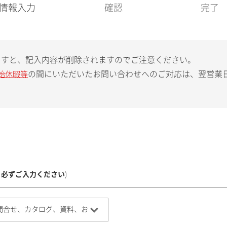
現
情報入力
確認
完了
在
:
ますと、記入内容が削除されますのでご注意ください。
の間にいただいたお問い合わせへのご対応は、翌営業
始休暇等
、必ずご入力ください
)