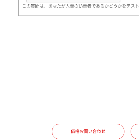
町名・番地（勤務先）
この質問は、あなたが人間の訪問者であるかどうかをテス
電話番号
携帯電話番号
ご勤務先
職種
価格お問い合わせ