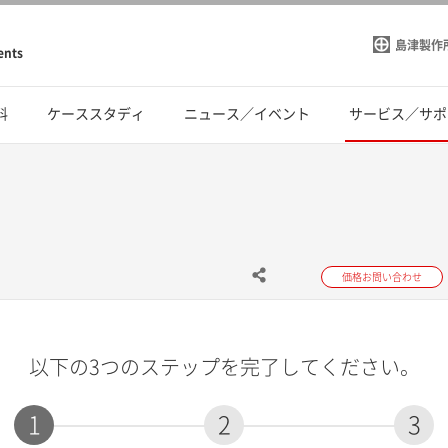
島津製作
ents
料
ケーススタディ
ニュース／イベント
サービス／サポ
価格お問い合わせ
以下の3つのステップを完了してください。
1
2
3