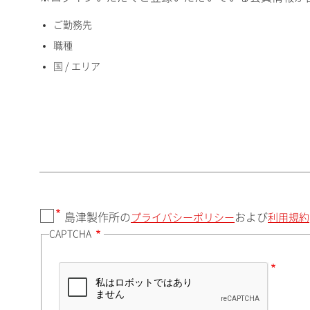
ご勤務先
国 / エリア
職種
国 / エリア
郵便番号（勤務先）
都道府県（勤務先）
島津製作所の
および
プライバシーポリシー
利用規約
CAPTCHA
市（勤務先）