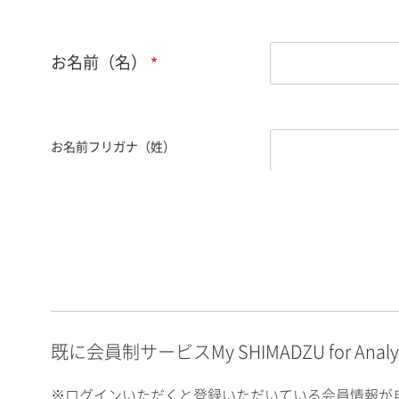
お名前（名）
お名前フリガナ（姓）
お名前フリガナ（名）
E-mailアドレス（半角
英数）
既に会員制サービスMy SHIMADZU for An
※ログインいただくと登録いただいている会員情報が