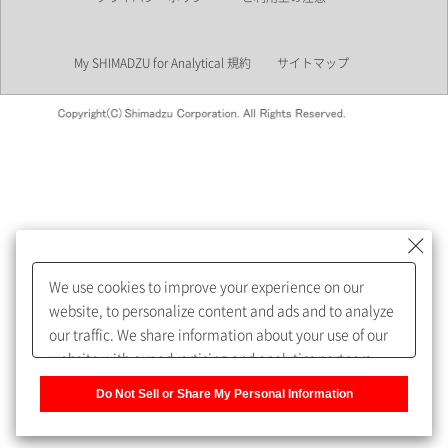
業界
My SHIMADZU for Analytical 規約
サイトマップ
会員制サービスMySHIMADZU
for Analyticalへの登録をおすす
めします。
We use cookies to improve your experience on our
My SHIMADZU for Analyticalへ登録いただくと、技術情報や
website, to personalize content and ads and to analyze
取扱説明書・Webinarなどの閲覧ができます。
our traffic. We share information about your use of our
website with our advertising and analytics partners,
また、個人情報を再入力することなくお問合せができるよ
who may combine it with other information that you
うになります。
Do Not Sell or Share My Personal Information
have provided to them or that they have collected from
your use of their services. You have the right to opt-out
登録された個人情報は、当社のプライバシーポリシーに記