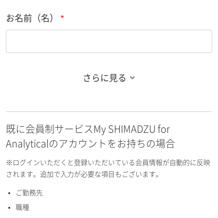
お名前（名）
さらに見る
お名前フリガナ（姓）
既に会員制サービスMy SHIMADZU for
お名前フリガナ（名）
Analyticalのアカウントをお持ちの場合
※ログインいただくと登録いただいている会員情報が自動的に反映
されます。追加で入力が必要な項目もございます。
ご勤務先
E-mailアドレス（半角英数）
職種