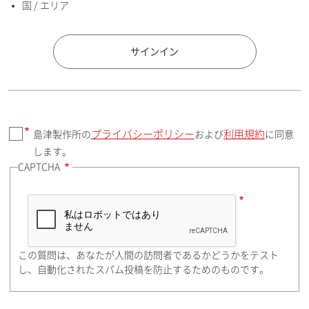
国 / エリア
国 / エリア
サインイン
プライバシーポリシー
利用規約
島津製作所の
および
に同意
郵便番号（勤務先）
します。
CAPTCHA
住所検索
この質問は、あなたが人間の訪問者であるかどうかをテスト
都道府県（勤務先）
し、自動化されたスパム投稿を防止するためのものです。