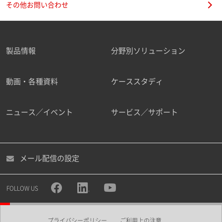
その他お問い合わせ
製品情報
分野別ソリューション
ご勤務先
動画・各種資料
ケーススタディ
ニュース／イベント
サービス／サポート
職種
メール配信の設定
所属部署
FOLLOW US
プライバシーポリシー
ご利用上の注意