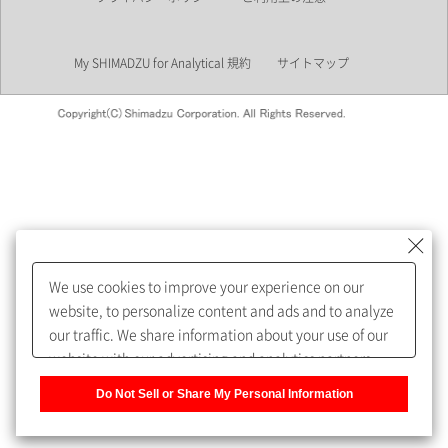
業界
My SHIMADZU for Analytical 規約
サイトマップ
会員制サービスMySHIMADZU
for Analyticalへの登録をおすす
めします。
We use cookies to improve your experience on our
My SHIMADZU for Analyticalへ登録いただくと、技術情報や
website, to personalize content and ads and to analyze
取扱説明書・Webinarなどの閲覧ができます。
our traffic. We share information about your use of our
website with our advertising and analytics partners,
また、個人情報を再入力することなくお問合せができるよ
who may combine it with other information that you
うになります。
Do Not Sell or Share My Personal Information
have provided to them or that they have collected from
your use of their services. You have the right to opt-out
登録された個人情報は、当社のプライバシーポリシーに記