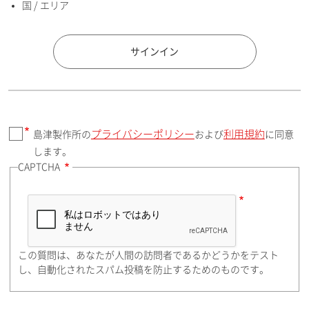
国 / エリア
国 / エリア
サインイン
プライバシーポリシー
利用規約
島津製作所の
および
に同意
郵便番号（勤務先）
します。
CAPTCHA
住所検索
この質問は、あなたが人間の訪問者であるかどうかをテスト
都道府県（勤務先）
し、自動化されたスパム投稿を防止するためのものです。