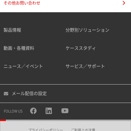
その他お問い合わせ
製品情報
分野別ソリューション
ご勤務先
動画・各種資料
ケーススタディ
ニュース／イベント
サービス／サポート
職種
メール配信の設定
所属部署
FOLLOW US
プライバシーポリシー
ご利用上の注意