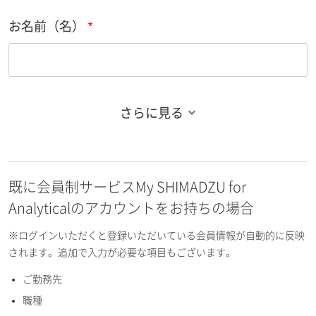
お名前（名）
さらに見る
お名前フリガナ（姓）
既に会員制サービスMy SHIMADZU for
お名前フリガナ（名）
Analyticalのアカウントをお持ちの場合
※ログインいただくと登録いただいている会員情報が自動的に反映
されます。追加で入力が必要な項目もございます。
ご勤務先
E-mailアドレス（半角英数）
職種