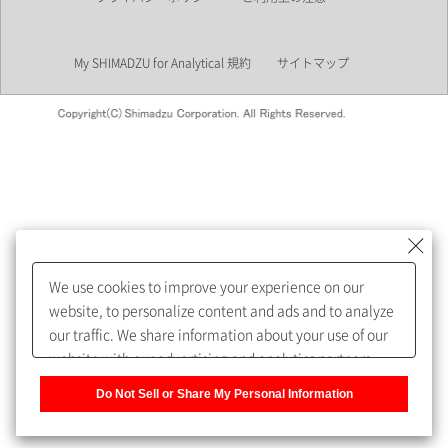
業界
My SHIMADZU for Analytical 規約
サイトマップ
会員制サービスMySHIMADZU
for Analyticalへの登録をおすす
めします。
We use cookies to improve your experience on our
My SHIMADZU for Analyticalへ登録いただくと、技術情報や
website, to personalize content and ads and to analyze
取扱説明書・Webinarなどの閲覧ができます。
our traffic. We share information about your use of our
website with our advertising and analytics partners,
また、個人情報を再入力することなくお問合せができるよ
who may combine it with other information that you
うになります。
Do Not Sell or Share My Personal Information
have provided to them or that they have collected from
your use of their services. You have the right to opt-out
登録された個人情報は、当社のプライバシーポリシーに記