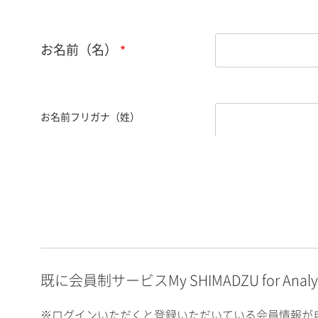
お名前（名）
お名前フリガナ（姓）
お名前フリガナ（名）
E-mailアドレス（半角
英数）
既に会員制サービスMy SHIMADZU for An
※ログインいただくと登録いただいている会員情報が