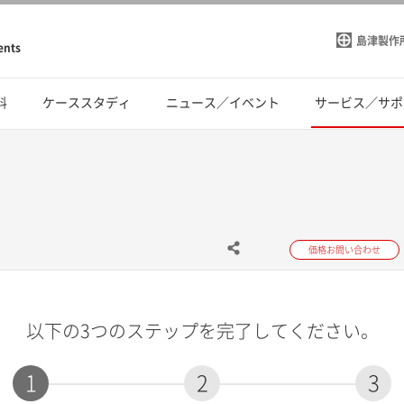
島津製作
ents
料
ケーススタディ
ニュース／イベント
サービス／サポ
価格お問い合わせ
以下の3つのステップを完了してください。
1
2
3