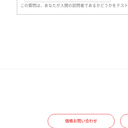
町名・番地（勤務先）
この質問は、あなたが人間の訪問者であるかどうかをテス
電話番号
携帯電話番号
ご勤務先
職種
価格お問い合わせ