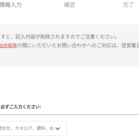
現
情報入力
確認
完了
在
:
ますと、記入内容が削除されますのでご注意ください。
の間にいただいたお問い合わせへのご対応は、翌営業
始休暇等
、必ずご入力ください
)