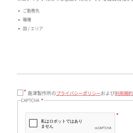
ご勤務先
国 / エリア
職種
国 / エリア
郵便番号（勤務先）
都道府県（勤務先）
島津製作所の
および
プライバシーポリシー
利用規約
CAPTCHA
市（勤務先）