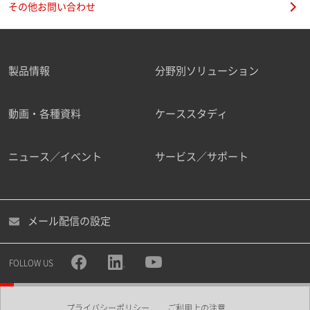
その他お問い合わせ
製品情報
分野別ソリューション
ご勤務先
動画・各種資料
ケーススタディ
ニュース／イベント
サービス／サポート
職種
メール配信の設定
所属部署
FOLLOW US
プライバシーポリシー
ご利用上の注意