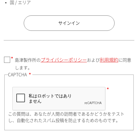
国 / エリア
国 / エリア
サインイン
プライバシーポリシー
利用規約
島津製作所の
および
に同意
郵便番号（勤務先）
します。
CAPTCHA
住所検索
この質問は、あなたが人間の訪問者であるかどうかをテスト
都道府県（勤務先）
し、自動化されたスパム投稿を防止するためのものです。