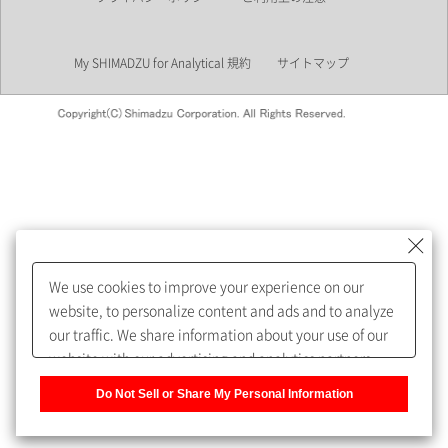
業界
My SHIMADZU for Analytical 規約
サイトマップ
会員制サービスMySHIMADZU
for Analyticalへの登録をおすす
めします。
We use cookies to improve your experience on our
My SHIMADZU for Analyticalへ登録いただくと、技術情報や
website, to personalize content and ads and to analyze
取扱説明書・Webinarなどの閲覧ができます。
our traffic. We share information about your use of our
website with our advertising and analytics partners,
また、個人情報を再入力することなくお問合せができるよ
who may combine it with other information that you
うになります。
Do Not Sell or Share My Personal Information
have provided to them or that they have collected from
your use of their services. You have the right to opt-out
登録された個人情報は、当社のプライバシーポリシーに記