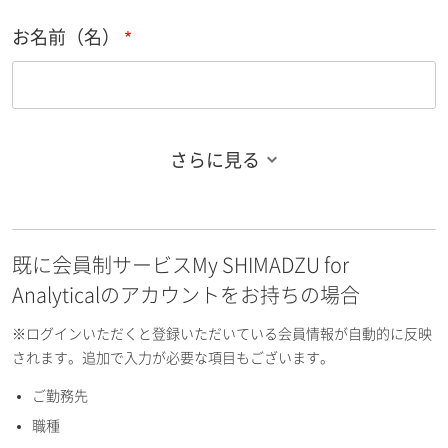
お名前（名）
さらに見る
お名前フリガナ（姓）
既に会員制サービスMy SHIMADZU for
お名前フリガナ（名）
Analyticalのアカウントをお持ちの場合
※ログインいただくと登録いただいている会員情報が自動的に反映
されます。追加で入力が必要な項目もございます。
ご勤務先
E-mailアドレス（半角英数）
職種