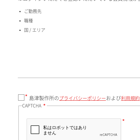
ご勤務先
国 / エリア
職種
国 / エリア
郵便番号（勤務先）
都道府県（勤務先）
島津製作所の
および
プライバシーポリシー
利用規約
CAPTCHA
市（勤務先）