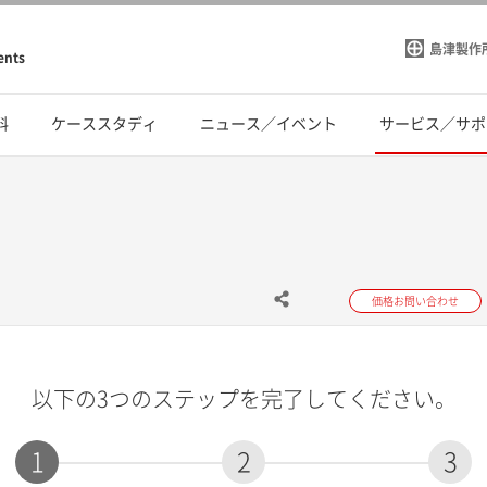
島津製作
ents
料
ケーススタディ
ニュース／イベント
サービス／サポ
価格お問い合わせ
以下の3つのステップを完了してください。
1
2
3