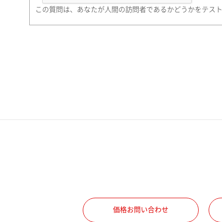
町名・番地（勤務先）
この質問は、あなたが人間の訪問者であるかどうかをテス
電話番号
携帯電話番号
ご勤務先
職種
価格お問い合わせ