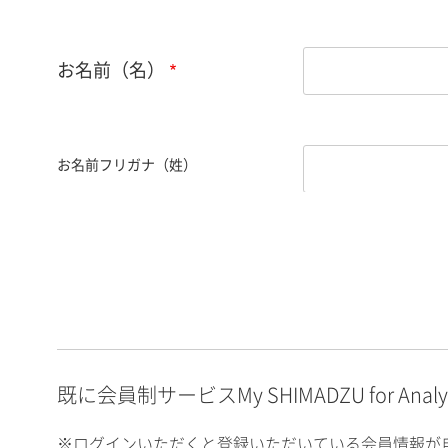
お名前（名）
お名前フリガナ（姓）
お名前フリガナ（名）
E-mailアドレス（半角
英数）
既に会員制サービスMy SHIMADZU for An
※ログインいただくと登録いただいている会員情報が