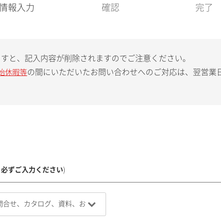
現
情報入力
確認
完了
在
:
ますと、記入内容が削除されますのでご注意ください。
の間にいただいたお問い合わせへのご対応は、翌営業
始休暇等
、必ずご入力ください
)