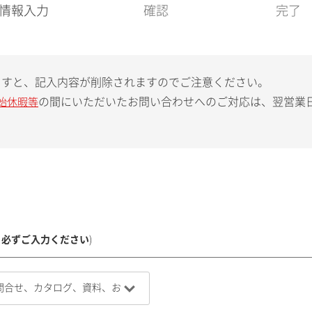
現
情報入力
確認
完了
在
:
ますと、記入内容が削除されますのでご注意ください。
の間にいただいたお問い合わせへのご対応は、翌営業
始休暇等
、必ずご入力ください
)