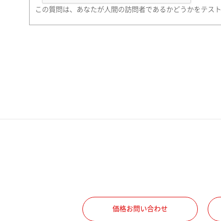
町名・番地（勤務先）
この質問は、あなたが人間の訪問者であるかどうかをテス
電話番号
携帯電話番号
ご勤務先
職種
価格お問い合わせ