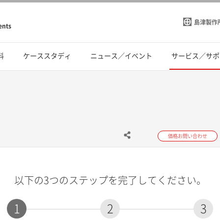
島津製作
ents
料
ケーススタディ
ニュース／イベント
サービス／サポ
価格お問い合わせ
以下の3つのステップを完了してください。
1
2
3