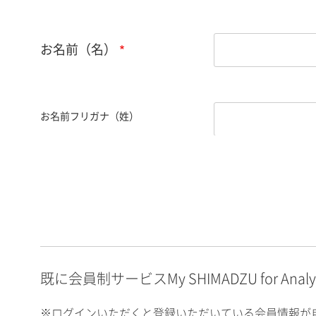
お名前（名）
お名前フリガナ（姓）
お名前フリガナ（名）
E-mailアドレス（半角
英数）
既に会員制サービスMy SHIMADZU for An
※ログインいただくと登録いただいている会員情報が