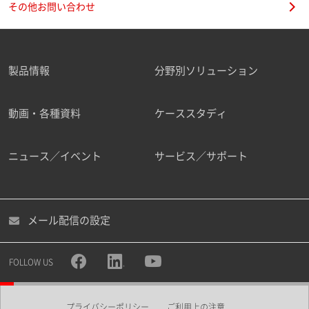
その他お問い合わせ
製品情報
分野別ソリューション
ご勤務先
動画・各種資料
ケーススタディ
ニュース／イベント
サービス／サポート
職種
メール配信の設定
所属部署
FOLLOW US
プライバシーポリシー
ご利用上の注意