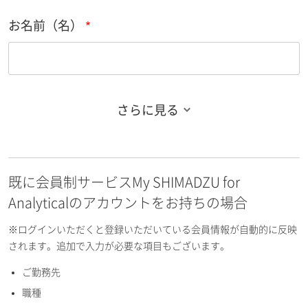
お名前（名）
さらに見る
お名前フリガナ（姓）
既に会員制サービスMy SHIMADZU for
お名前フリガナ（名）
Analyticalのアカウントをお持ちの場合
※ログインいただくと登録いただいている会員情報が自動的に反映
されます。追加で入力が必要な項目もございます。
ご勤務先
E-mailアドレス（半角英数）
職種