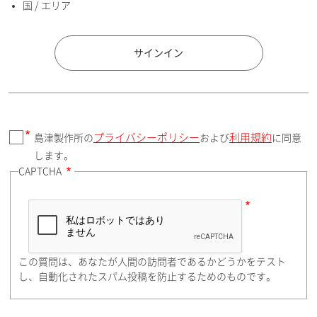
国 / エリア
国 / エリア
サインイン
プライバシーポリシー
利用規約
島津製作所の
および
に同意
郵便番号（勤務先）
します。
CAPTCHA
住所検索
この質問は、あなたが人間の訪問者であるかどうかをテスト
都道府県（勤務先）
し、自動化されたスパム投稿を防止するためのものです。