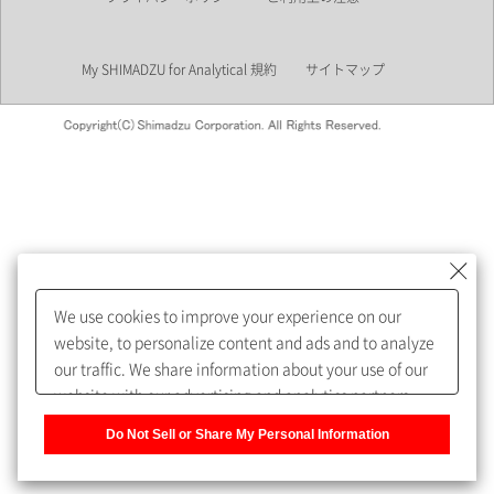
業界
My SHIMADZU for Analytical 規約
サイトマップ
会員制サービスMySHIMADZU
for Analyticalへの登録をおすす
めします。
We use cookies to improve your experience on our
My SHIMADZU for Analyticalへ登録いただくと、技術情報や
website, to personalize content and ads and to analyze
取扱説明書・Webinarなどの閲覧ができます。
our traffic. We share information about your use of our
website with our advertising and analytics partners,
また、個人情報を再入力することなくお問合せができるよ
who may combine it with other information that you
うになります。
Do Not Sell or Share My Personal Information
have provided to them or that they have collected from
your use of their services. You have the right to opt-out
登録された個人情報は、当社のプライバシーポリシーに記