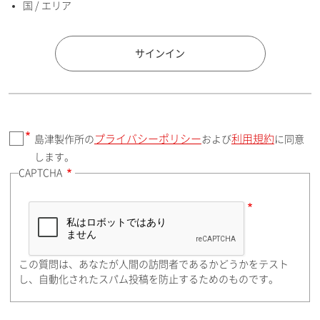
国 / エリア
国 / エリア
サインイン
プライバシーポリシー
利用規約
島津製作所の
および
に同意
郵便番号（勤務先）
します。
CAPTCHA
住所検索
この質問は、あなたが人間の訪問者であるかどうかをテスト
都道府県（勤務先）
し、自動化されたスパム投稿を防止するためのものです。