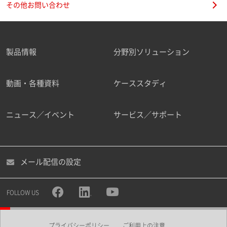
その他お問い合わせ
製品情報
分野別ソリューション
ご勤務先
動画・各種資料
ケーススタディ
ニュース／イベント
サービス／サポート
職種
メール配信の設定
所属部署
FOLLOW US
プライバシーポリシー
ご利用上の注意