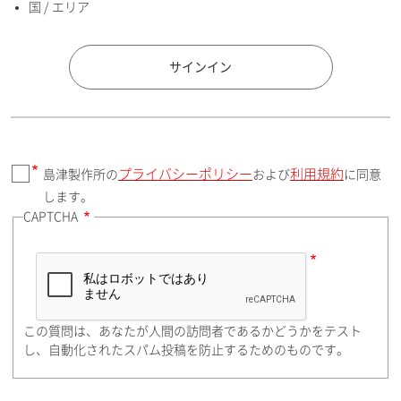
国 / エリア
国 / エリア
サインイン
プライバシーポリシー
利用規約
島津製作所の
および
に同意
郵便番号（勤務先）
します。
CAPTCHA
住所検索
この質問は、あなたが人間の訪問者であるかどうかをテスト
都道府県（勤務先）
し、自動化されたスパム投稿を防止するためのものです。