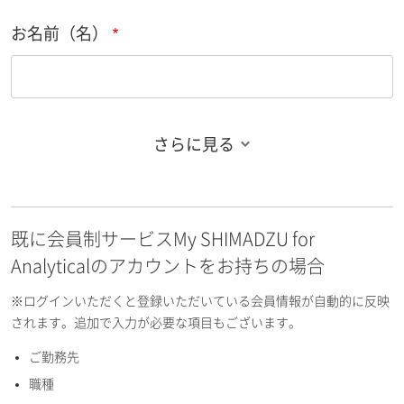
お名前（名）
さらに見る
お名前フリガナ（姓）
既に会員制サービスMy SHIMADZU for
お名前フリガナ（名）
Analyticalのアカウントをお持ちの場合
※ログインいただくと登録いただいている会員情報が自動的に反映
されます。追加で入力が必要な項目もございます。
ご勤務先
E-mailアドレス（半角英数）
職種