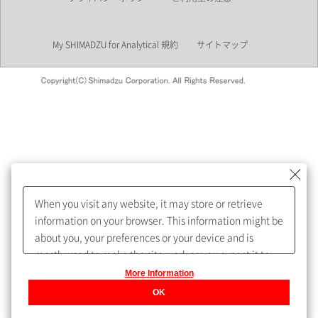
業界
My SHIMADZU for Analytical 規約
サイトマップ
会員制サービスMySHIMADZU
for Analyticalへの登録をおすす
めします。
When you visit any website, it may store or retrieve
My SHIMADZU for Analyticalへ登録いただくと、技術情報や
information on your browser. This information might be
取扱説明書・Webinarなどの閲覧ができます。
about you, your preferences or your device and is
mostly used to make the site work as you expect it to.
また、個人情報を再入力することなくお問合せができるよ
The information does not usually directly identify you,
More Information
うになります。
but it can give you a more personalized web
OK
experience.
Privacy Policy
登録された個人情報は、当社のプライバシーポリシーに記