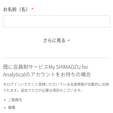
お名前（名）
さらに見る
お名前フリガナ（姓）
既に会員制サービスMy SHIMADZU for
お名前フリガナ（名）
Analyticalのアカウントをお持ちの場合
※ログインいただくと登録いただいている会員情報が自動的に反映
されます。追加で入力が必要な項目もございます。
ご勤務先
E-mailアドレス（半角英数）
職種