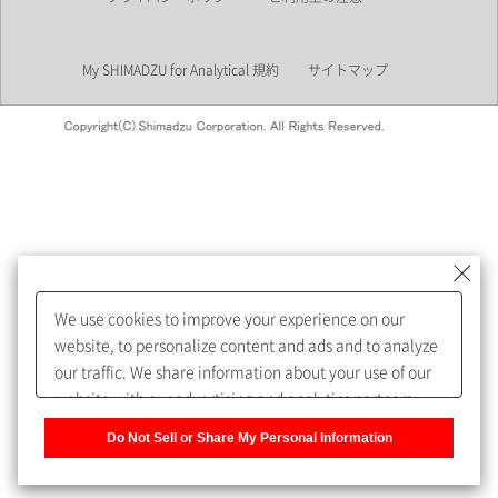
業界
My SHIMADZU for Analytical 規約
サイトマップ
会員制サービスMySHIMADZU
for Analyticalへの登録をおすす
めします。
We use cookies to improve your experience on our
My SHIMADZU for Analyticalへ登録いただくと、技術情報や
website, to personalize content and ads and to analyze
取扱説明書・Webinarなどの閲覧ができます。
our traffic. We share information about your use of our
website with our advertising and analytics partners,
また、個人情報を再入力することなくお問合せができるよ
who may combine it with other information that you
うになります。
Do Not Sell or Share My Personal Information
have provided to them or that they have collected from
your use of their services. You have the right to opt-out
登録された個人情報は、当社のプライバシーポリシーに記