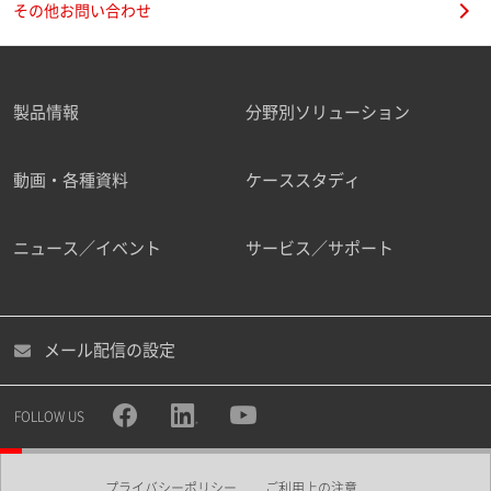
その他お問い合わせ
製品情報
分野別ソリューション
ご勤務先
動画・各種資料
ケーススタディ
ニュース／イベント
サービス／サポート
職種
メール配信の設定
所属部署
FOLLOW US
プライバシーポリシー
ご利用上の注意