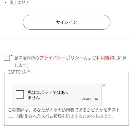
国 / エリア
国 / エリア
サインイン
プライバシーポリシー
利用規約
島津製作所の
および
に同意
郵便番号（勤務先）
します。
CAPTCHA
住所検索
この質問は、あなたが人間の訪問者であるかどうかをテスト
都道府県（勤務先）
し、自動化されたスパム投稿を防止するためのものです。