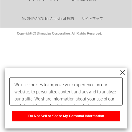
業界
My SHIMADZU for Analytical 規約
サイトマップ
会員制サービスMySHIMADZU
for Analyticalへの登録をおすす
めします。
We use cookies to improve your experience on our
My SHIMADZU for Analyticalへ登録いただくと、技術情報や
website, to personalize content and ads and to analyze
取扱説明書・Webinarなどの閲覧ができます。
our traffic. We share information about your use of our
website with our advertising and analytics partners,
また、個人情報を再入力することなくお問合せができるよ
who may combine it with other information that you
うになります。
Do Not Sell or Share My Personal Information
have provided to them or that they have collected from
your use of their services. You have the right to opt-out
登録された個人情報は、当社のプライバシーポリシーに記