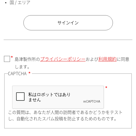
国 / エリア
国 / エリア
サインイン
プライバシーポリシー
利用規約
島津製作所の
および
に同意
郵便番号（勤務先）
します。
CAPTCHA
住所検索
この質問は、あなたが人間の訪問者であるかどうかをテスト
都道府県（勤務先）
し、自動化されたスパム投稿を防止するためのものです。