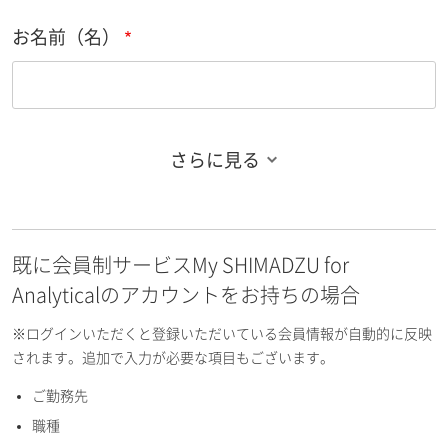
お名前（名）
さらに見る
お名前フリガナ（姓）
既に会員制サービスMy SHIMADZU for
お名前フリガナ（名）
Analyticalのアカウントをお持ちの場合
※ログインいただくと登録いただいている会員情報が自動的に反映
されます。追加で入力が必要な項目もございます。
ご勤務先
E-mailアドレス（半角英数）
職種