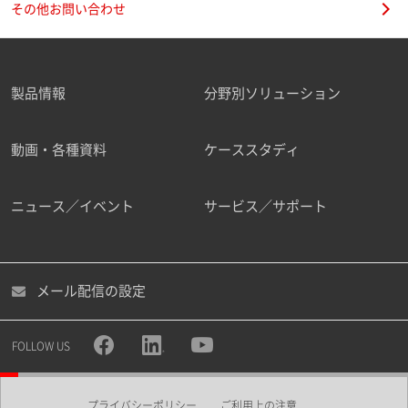
その他お問い合わせ
製品情報
分野別ソリューション
ご勤務先
動画・各種資料
ケーススタディ
ニュース／イベント
サービス／サポート
職種
メール配信の設定
所属部署
FOLLOW US
プライバシーポリシー
ご利用上の注意