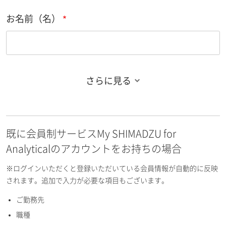
お名前（名）
さらに見る
お名前フリガナ（姓）
既に会員制サービスMy SHIMADZU for
お名前フリガナ（名）
Analyticalのアカウントをお持ちの場合
※ログインいただくと登録いただいている会員情報が自動的に反映
されます。追加で入力が必要な項目もございます。
ご勤務先
E-mailアドレス（半角英数）
職種