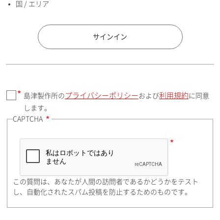
国 / エリア
国 / エリア
サインイン
プライバシーポリシー
利用規約
島津製作所の
および
に同意
郵便番号（勤務先）
します。
CAPTCHA
住所検索
この質問は、あなたが人間の訪問者であるかどうかをテスト
都道府県（勤務先）
し、自動化されたスパム投稿を防止するためのものです。