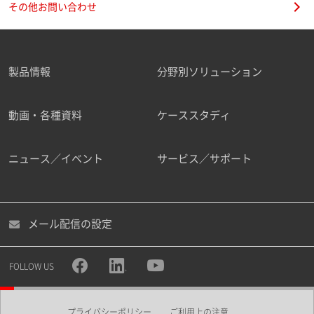
その他お問い合わせ
製品情報
分野別ソリューション
ご勤務先
動画・各種資料
ケーススタディ
ニュース／イベント
サービス／サポート
職種
メール配信の設定
所属部署
FOLLOW US
プライバシーポリシー
ご利用上の注意