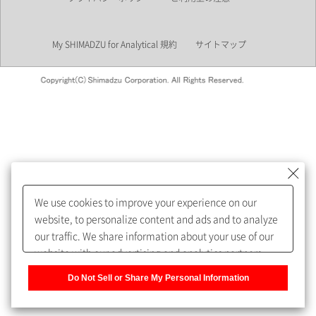
業界
My SHIMADZU for Analytical 規約
サイトマップ
会員制サービスMySHIMADZU
for Analyticalへの登録をおすす
めします。
We use cookies to improve your experience on our
My SHIMADZU for Analyticalへ登録いただくと、技術情報や
website, to personalize content and ads and to analyze
取扱説明書・Webinarなどの閲覧ができます。
our traffic. We share information about your use of our
website with our advertising and analytics partners,
また、個人情報を再入力することなくお問合せができるよ
who may combine it with other information that you
うになります。
Do Not Sell or Share My Personal Information
have provided to them or that they have collected from
your use of their services. You have the right to opt-out
登録された個人情報は、当社のプライバシーポリシーに記