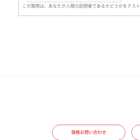
町名・番地（勤務先）
この質問は、あなたが人間の訪問者であるかどうかをテス
電話番号
携帯電話番号
ご勤務先
職種
価格お問い合わせ