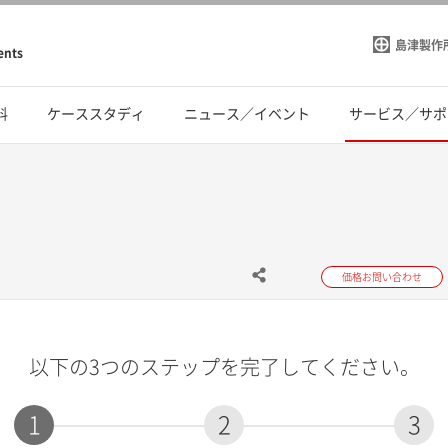
島津製作
ents
料
ケーススタディ
ニュース／イベント
サービス／サポ
価格お問い合わせ
以下の3つのステップを完了してください。
1
2
3