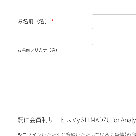
お名前（名）
お名前フリガナ（姓）
お名前フリガナ（名）
E-mailアドレス（半角
英数）
既に会員制サービスMy SHIMADZU for An
※ログインいただくと登録いただいている会員情報が