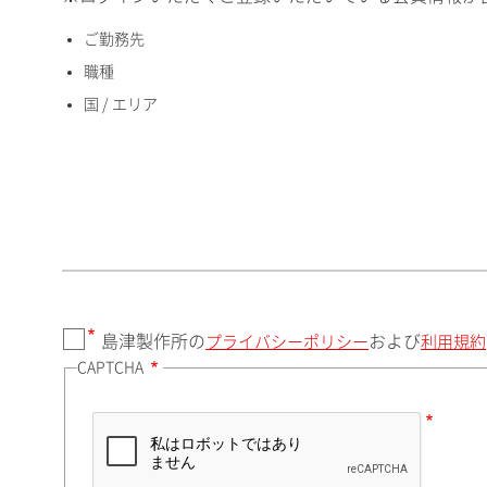
ご勤務先
国 / エリア
職種
国 / エリア
郵便番号（勤務先）
都道府県（勤務先）
島津製作所の
および
プライバシーポリシー
利用規約
CAPTCHA
市（勤務先）