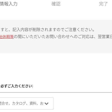
現
情報入力
確認
完了
在
:
ますと、記入内容が削除されますのでご注意ください。
の間にいただいたお問い合わせへのご対応は、翌営業
始休暇等
、必ずご入力ください
)