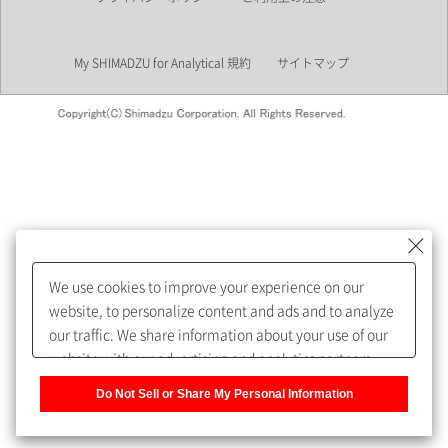
業界
My SHIMADZU for Analytical 規約
サイトマップ
会員制サービスMySHIMADZU
for Analyticalへの登録をおすす
めします。
We use cookies to improve your experience on our
My SHIMADZU for Analyticalへ登録いただくと、技術情報や
website, to personalize content and ads and to analyze
取扱説明書・Webinarなどの閲覧ができます。
our traffic. We share information about your use of our
website with our advertising and analytics partners,
また、個人情報を再入力することなくお問合せができるよ
who may combine it with other information that you
うになります。
Do Not Sell or Share My Personal Information
have provided to them or that they have collected from
your use of their services. You have the right to opt-out
登録された個人情報は、当社のプライバシーポリシーに記