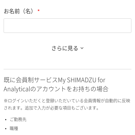
お名前（名）
さらに見る
お名前フリガナ（姓）
既に会員制サービスMy SHIMADZU for
お名前フリガナ（名）
Analyticalのアカウントをお持ちの場合
※ログインいただくと登録いただいている会員情報が自動的に反映
されます。追加で入力が必要な項目もございます。
ご勤務先
E-mailアドレス（半角英数）
職種