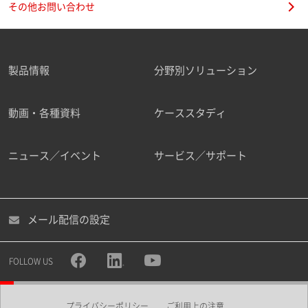
その他お問い合わせ
製品情報
分野別ソリューション
ご勤務先
動画・各種資料
ケーススタディ
ニュース／イベント
サービス／サポート
職種
メール配信の設定
所属部署
FOLLOW US
プライバシーポリシー
ご利用上の注意