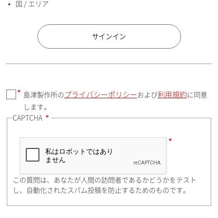
国 / エリア
国 / エリア
サインイン
プライバシーポリシー
利用規約
島津製作所の
および
に同意
郵便番号（勤務先）
します。
CAPTCHA
住所検索
この質問は、あなたが人間の訪問者であるかどうかをテスト
都道府県（勤務先）
し、自動化されたスパム投稿を防止するためのものです。