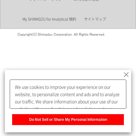
業界
My SHIMADZU for Analytical 規約
サイトマップ
会員制サービスMySHIMADZU
for Analyticalへの登録をおすす
めします。
We use cookies to improve your experience on our
My SHIMADZU for Analyticalへ登録いただくと、技術情報や
website, to personalize content and ads and to analyze
取扱説明書・Webinarなどの閲覧ができます。
our traffic. We share information about your use of our
website with our advertising and analytics partners,
また、個人情報を再入力することなくお問合せができるよ
who may combine it with other information that you
うになります。
Do Not Sell or Share My Personal Information
have provided to them or that they have collected from
your use of their services. You have the right to opt-out
登録された個人情報は、当社のプライバシーポリシーに記