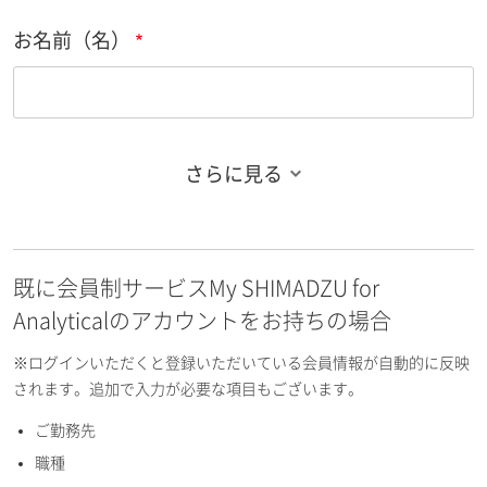
お名前（名）
さらに見る
お名前フリガナ（姓）
既に会員制サービスMy SHIMADZU for
お名前フリガナ（名）
Analyticalのアカウントをお持ちの場合
※ログインいただくと登録いただいている会員情報が自動的に反映
されます。追加で入力が必要な項目もございます。
ご勤務先
E-mailアドレス（半角英数）
職種