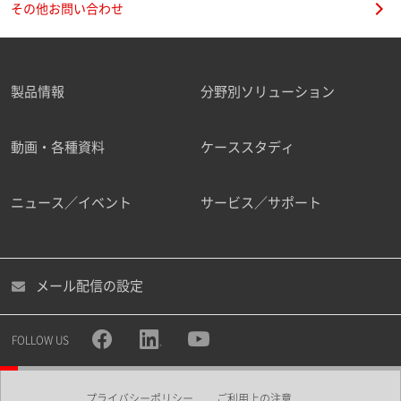
その他お問い合わせ
製品情報
分野別ソリューション
ご勤務先
動画・各種資料
ケーススタディ
ニュース／イベント
サービス／サポート
職種
メール配信の設定
所属部署
FOLLOW US
プライバシーポリシー
ご利用上の注意