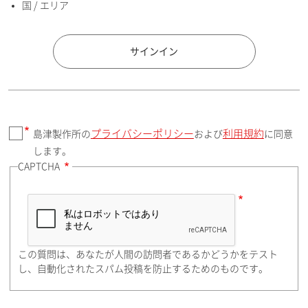
国 / エリア
国 / エリア
サインイン
プライバシーポリシー
利用規約
島津製作所の
および
に同意
郵便番号（勤務先）
します。
CAPTCHA
住所検索
この質問は、あなたが人間の訪問者であるかどうかをテスト
都道府県（勤務先）
し、自動化されたスパム投稿を防止するためのものです。