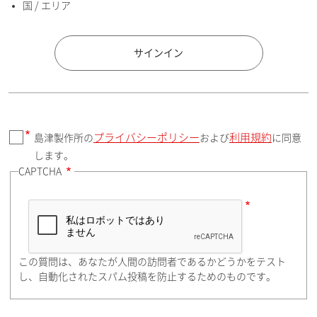
国 / エリア
国 / エリア
サインイン
プライバシーポリシー
利用規約
島津製作所の
および
に同意
郵便番号（勤務先）
します。
CAPTCHA
住所検索
この質問は、あなたが人間の訪問者であるかどうかをテスト
都道府県（勤務先）
し、自動化されたスパム投稿を防止するためのものです。