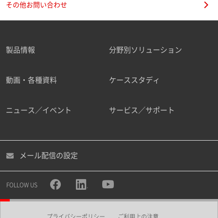
その他お問い合わせ
製品情報
分野別ソリューション
ご勤務先
動画・各種資料
ケーススタディ
ニュース／イベント
サービス／サポート
職種
メール配信の設定
所属部署
FOLLOW US
プライバシーポリシー
ご利用上の注意