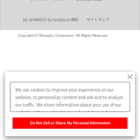
業界
My SHIMADZU for Analytical 規約
サイトマップ
会員制サービスMySHIMADZU
for Analyticalへの登録をおすす
めします。
We use cookies to improve your experience on our
My SHIMADZU for Analyticalへ登録いただくと、技術情報や
website, to personalize content and ads and to analyze
取扱説明書・Webinarなどの閲覧ができます。
our traffic. We share information about your use of our
website with our advertising and analytics partners,
また、個人情報を再入力することなくお問合せができるよ
who may combine it with other information that you
うになります。
Do Not Sell or Share My Personal Information
have provided to them or that they have collected from
your use of their services. You have the right to opt-out
登録された個人情報は、当社のプライバシーポリシーに記