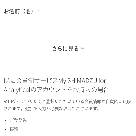
お名前（名）
さらに見る
お名前フリガナ（姓）
既に会員制サービスMy SHIMADZU for
お名前フリガナ（名）
Analyticalのアカウントをお持ちの場合
※ログインいただくと登録いただいている会員情報が自動的に反映
されます。追加で入力が必要な項目もございます。
ご勤務先
E-mailアドレス（半角英数）
職種