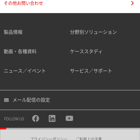
その他お問い合わせ
製品情報
分野別ソリューション
ご勤務先
動画・各種資料
ケーススタディ
ニュース／イベント
サービス／サポート
職種
メール配信の設定
所属部署
FOLLOW US
プライバシーポリシー
ご利用上の注意