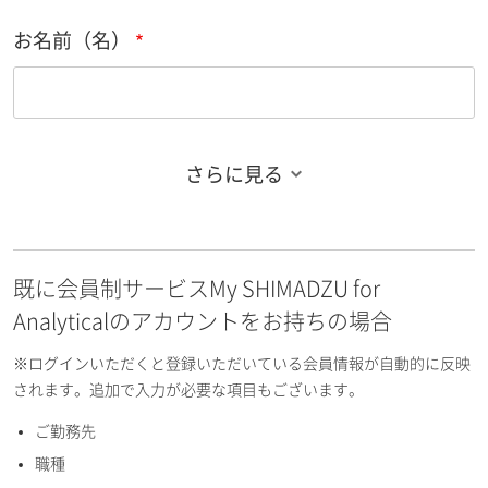
お名前（名）
さらに見る
お名前フリガナ（姓）
既に会員制サービスMy SHIMADZU for
お名前フリガナ（名）
Analyticalのアカウントをお持ちの場合
※ログインいただくと登録いただいている会員情報が自動的に反映
されます。追加で入力が必要な項目もございます。
ご勤務先
E-mailアドレス（半角英数）
職種