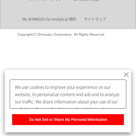
業界
My SHIMADZU for Analytical 規約
サイトマップ
会員制サービスMySHIMADZU
for Analyticalへの登録をおすす
めします。
We use cookies to improve your experience on our
My SHIMADZU for Analyticalへ登録いただくと、技術情報や
website, to personalize content and ads and to analyze
取扱説明書・Webinarなどの閲覧ができます。
our traffic. We share information about your use of our
website with our advertising and analytics partners,
また、個人情報を再入力することなくお問合せができるよ
who may combine it with other information that you
うになります。
Do Not Sell or Share My Personal Information
have provided to them or that they have collected from
your use of their services. You have the right to opt-out
登録された個人情報は、当社のプライバシーポリシーに記