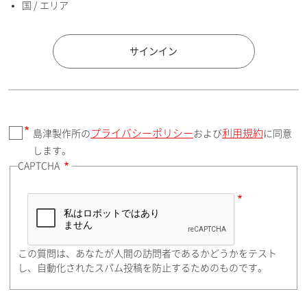
国 / エリア
国 / エリア
サインイン
プライバシーポリシー
利用規約
島津製作所の
および
に同意
郵便番号（勤務先）
します。
CAPTCHA
住所検索
この質問は、あなたが人間の訪問者であるかどうかをテスト
都道府県（勤務先）
し、自動化されたスパム投稿を防止するためのものです。