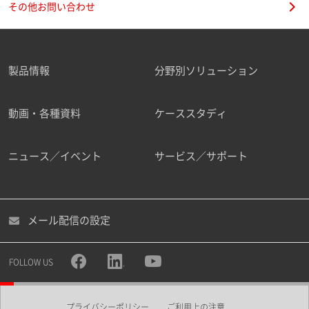
その他お問い合わせ
製品情報
分野別ソリューション
ご勤務先
動画・各種資料
ケーススタディ
ニュース／イベント
サービス／サポート
職種
メール配信の設定
所属部署
FOLLOW US
プライバシーポリシー
ご利用上の注意