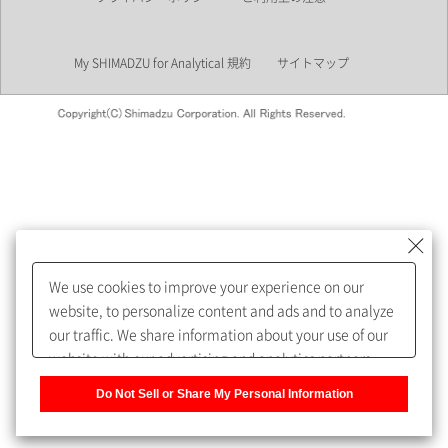
業界
My SHIMADZU for Analytical 規約
サイトマップ
会員制サービスMySHIMADZU
for Analyticalへの登録をおすす
めします。
We use cookies to improve your experience on our
My SHIMADZU for Analyticalへ登録いただくと、技術情報や
website, to personalize content and ads and to analyze
取扱説明書・Webinarなどの閲覧ができます。
our traffic. We share information about your use of our
website with our advertising and analytics partners,
また、個人情報を再入力することなくお問合せができるよ
who may combine it with other information that you
うになります。
Do Not Sell or Share My Personal Information
have provided to them or that they have collected from
your use of their services. You have the right to opt-out
登録された個人情報は、当社のプライバシーポリシーに記