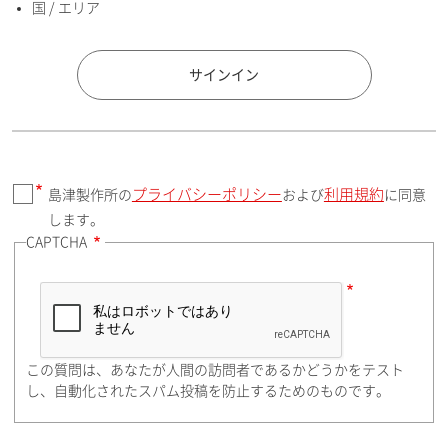
国 / エリア
国 / エリア
サインイン
プライバシーポリシー
利用規約
島津製作所の
および
に同意
郵便番号（勤務先）
します。
CAPTCHA
住所検索
この質問は、あなたが人間の訪問者であるかどうかをテスト
都道府県（勤務先）
し、自動化されたスパム投稿を防止するためのものです。