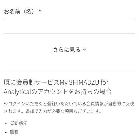
お名前（名）
さらに見る
お名前フリガナ（姓）
既に会員制サービスMy SHIMADZU for
お名前フリガナ（名）
Analyticalのアカウントをお持ちの場合
※ログインいただくと登録いただいている会員情報が自動的に反映
されます。追加で入力が必要な項目もございます。
ご勤務先
E-mailアドレス（半角英数）
職種