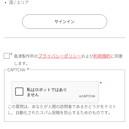
国 / エリア
国 / エリア
サインイン
プライバシーポリシー
利用規約
島津製作所の
および
に同意
郵便番号（勤務先）
します。
CAPTCHA
住所検索
この質問は、あなたが人間の訪問者であるかどうかをテスト
都道府県（勤務先）
し、自動化されたスパム投稿を防止するためのものです。