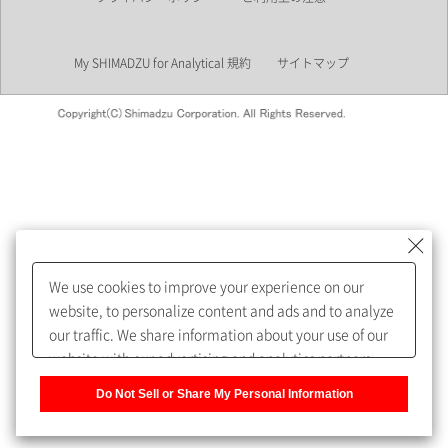
業界
My SHIMADZU for Analytical 規約
サイトマップ
会員制サービスMySHIMADZU
for Analyticalへの登録をおすす
めします。
We use cookies to improve your experience on our
My SHIMADZU for Analyticalへ登録いただくと、技術情報や
website, to personalize content and ads and to analyze
取扱説明書・Webinarなどの閲覧ができます。
our traffic. We share information about your use of our
website with our advertising and analytics partners,
また、個人情報を再入力することなくお問合せができるよ
who may combine it with other information that you
うになります。
Do Not Sell or Share My Personal Information
have provided to them or that they have collected from
your use of their services. You have the right to opt-out
登録された個人情報は、当社のプライバシーポリシーに記