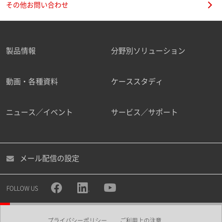
その他お問い合わせ
製品情報
分野別ソリューション
ご勤務先
動画・各種資料
ケーススタディ
ニュース／イベント
サービス／サポート
職種
メール配信の設定
所属部署
FOLLOW US
プライバシーポリシー
ご利用上の注意