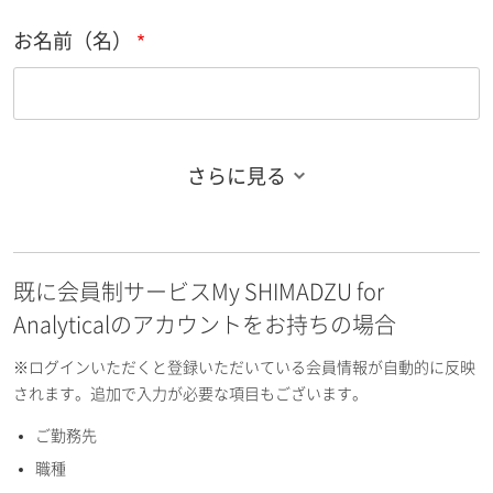
お名前（名）
さらに見る
お名前フリガナ（姓）
既に会員制サービスMy SHIMADZU for
お名前フリガナ（名）
Analyticalのアカウントをお持ちの場合
※ログインいただくと登録いただいている会員情報が自動的に反映
されます。追加で入力が必要な項目もございます。
ご勤務先
E-mailアドレス（半角英数）
職種