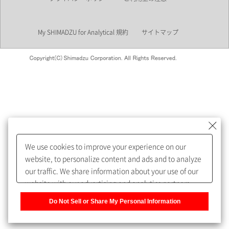
業界
My SHIMADZU for Analytical 規約
サイトマップ
会員制サービスMySHIMADZU
for Analyticalへの登録をおすす
めします。
We use cookies to improve your experience on our
My SHIMADZU for Analyticalへ登録いただくと、技術情報や
website, to personalize content and ads and to analyze
取扱説明書・Webinarなどの閲覧ができます。
our traffic. We share information about your use of our
website with our advertising and analytics partners,
また、個人情報を再入力することなくお問合せができるよ
who may combine it with other information that you
うになります。
Do Not Sell or Share My Personal Information
have provided to them or that they have collected from
your use of their services. You have the right to opt-out
登録された個人情報は、当社のプライバシーポリシーに記