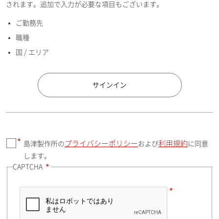
されます。追加で入力が必要な項目もございます。
ご勤務先
E-mailアドレス（半角英数）
職種
国 / エリア
国 / エリア
サインイン
プライバシーポリシー
利用規約
島津製作所の
および
に同意
郵便番号（勤務先）
します。
CAPTCHA
住所検索