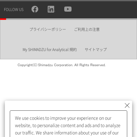
所属部署
FOLLOW US
プライバシーポリシー
ご利用上の注意
業界
My SHIMADZU for Analytical 規約
サイトマップ
会員制サービスMySHIMADZU
for Analyticalへの登録をおすす
めします。
We use cookies to improve your experience on our
My SHIMADZU for Analyticalへ登録いただくと、技術情報や
website, to personalize content and ads and to analyze
取扱説明書・Webinarなどの閲覧ができます。
our traffic. We share information about your use of our