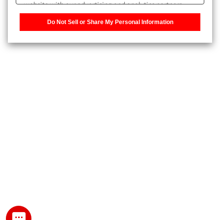
website with our advertising and analytics partners,
また、個人情報を再入力することなくお問合せができるよ
who may combine it with other information that you
うになります。
Do Not Sell or Share My Personal Information
have provided to them or that they have collected from
your use of their services. You have the right to opt-out
登録された個人情報は、当社のプライバシーポリシーに記
of our sharing information about you with our partners.
載された目的のために使用されることがあります。
Please click [Do Not Sell or Share My Personal
Information] to customize your cookie settings on our
website.
Privacy Policy
My SHIMADZU for Analytical 登録
登録時にパスワードを設定してください。
パスワード
文字と数字をそれぞれ1文字以上含み、8文字以上であるこ
と。