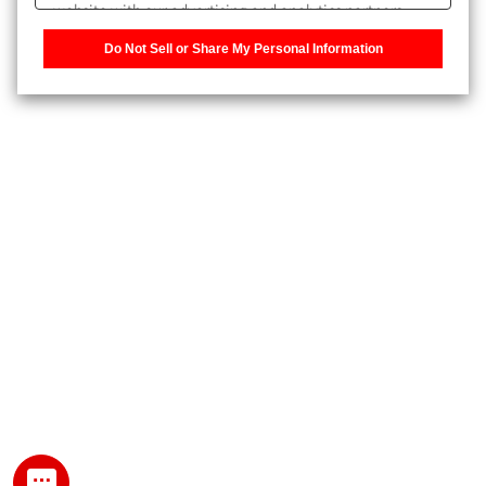
website with our advertising and analytics partners,
また、個人情報を再入力することなくお問合せができるよ
who may combine it with other information that you
うになります。
Do Not Sell or Share My Personal Information
have provided to them or that they have collected from
your use of their services. You have the right to opt-out
登録された個人情報は、当社のプライバシーポリシーに記
of our sharing information about you with our partners.
載された目的のために使用されることがあります。
Please click [Do Not Sell or Share My Personal
Information] to customize your cookie settings on our
website.
Privacy Policy
My SHIMADZU for Analytical 登録
登録時にパスワードを設定してください。
パスワード
文字と数字をそれぞれ1文字以上含み、8文字以上であるこ
と。