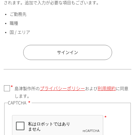
されます。追加で入力が必要な項目もございます。
ご勤務先
E-mailアドレス（半角英数）
職種
国 / エリア
国 / エリア
サインイン
プライバシーポリシー
利用規約
島津製作所の
および
に同意
郵便番号（勤務先）
します。
CAPTCHA
住所検索