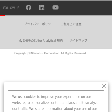
所属部署
FOLLOW US
プライバシーポリシー
ご利用上の注意
業界
My SHIMADZU for Analytical 規約
サイトマップ
会員制サービスMySHIMADZU
for Analyticalへの登録をおすす
めします。
We use cookies to improve your experience on our
My SHIMADZU for Analyticalへ登録いただくと、技術情報や
website, to personalize content and ads and to analyze
取扱説明書・Webinarなどの閲覧ができます。
our traffic. We share information about your use of our