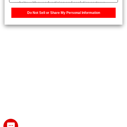
website with our advertising and analytics partners,
また、個人情報を再入力することなくお問合せができるよ
who may combine it with other information that you
うになります。
Do Not Sell or Share My Personal Information
have provided to them or that they have collected from
your use of their services. You have the right to opt-out
登録された個人情報は、当社のプライバシーポリシーに記
of our sharing information about you with our partners.
載された目的のために使用されることがあります。
Please click [Do Not Sell or Share My Personal
Information] to customize your cookie settings on our
website.
Privacy Policy
My SHIMADZU for Analytical 登録
登録時にパスワードを設定してください。
パスワード
文字と数字をそれぞれ1文字以上含み、8文字以上であるこ
と。