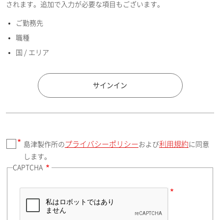
されます。追加で入力が必要な項目もございます。
ご勤務先
E-mailアドレス（半角英数）
職種
国 / エリア
国 / エリア
サインイン
プライバシーポリシー
利用規約
島津製作所の
および
に同意
郵便番号（勤務先）
します。
CAPTCHA
住所検索