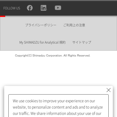
所属部署
FOLLOW US
プライバシーポリシー
ご利用上の注意
業界
My SHIMADZU for Analytical 規約
サイトマップ
会員制サービスMySHIMADZU
for Analyticalへの登録をおすす
めします。
We use cookies to improve your experience on our
My SHIMADZU for Analyticalへ登録いただくと、技術情報や
website, to personalize content and ads and to analyze
取扱説明書・Webinarなどの閲覧ができます。
our traffic. We share information about your use of our