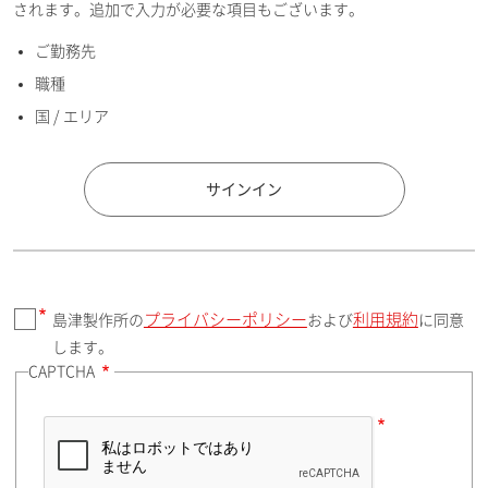
されます。追加で入力が必要な項目もございます。
ご勤務先
E-mailアドレス（半角英数）
職種
国 / エリア
国 / エリア
サインイン
プライバシーポリシー
利用規約
島津製作所の
および
に同意
郵便番号（勤務先）
します。
CAPTCHA
住所検索