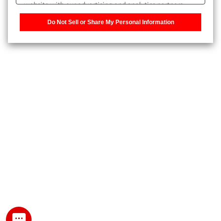
website with our advertising and analytics partners,
また、個人情報を再入力することなくお問合せができるよ
who may combine it with other information that you
うになります。
Do Not Sell or Share My Personal Information
have provided to them or that they have collected from
your use of their services. You have the right to opt-out
登録された個人情報は、当社のプライバシーポリシーに記
of our sharing information about you with our partners.
載された目的のために使用されることがあります。
Please click [Do Not Sell or Share My Personal
Information] to customize your cookie settings on our
website.
Privacy Policy
My SHIMADZU for Analytical 登録
登録時にパスワードを設定してください。
パスワード
文字と数字をそれぞれ1文字以上含み、8文字以上であるこ
と。