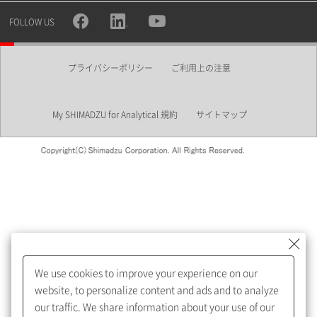
所属部署
FOLLOW US
プライバシーポリシー
ご利用上の注意
業界
My SHIMADZU for Analytical 規約
サイトマップ
会員制サービスMySHIMADZU
for Analyticalへの登録をおすす
めします。
We use cookies to improve your experience on our
My SHIMADZU for Analyticalへ登録いただくと、技術情報や
website, to personalize content and ads and to analyze
取扱説明書・Webinarなどの閲覧ができます。
our traffic. We share information about your use of our