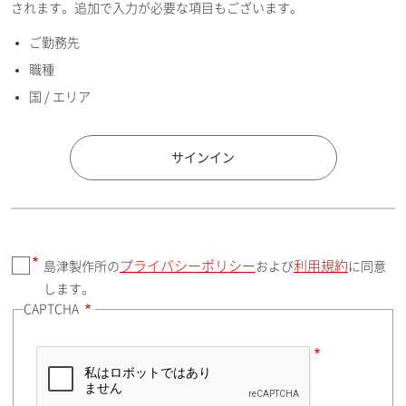
されます。追加で入力が必要な項目もございます。
ご勤務先
E-mailアドレス（半角英数）
職種
国 / エリア
国 / エリア
サインイン
プライバシーポリシー
利用規約
島津製作所の
および
に同意
郵便番号（勤務先）
します。
CAPTCHA
住所検索