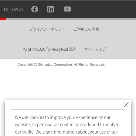
所属部署
FOLLOW US
プライバシーポリシー
ご利用上の注意
業界
My SHIMADZU for Analytical 規約
サイトマップ
会員制サービスMySHIMADZU
for Analyticalへの登録をおすす
めします。
We use cookies to improve your experience on our
My SHIMADZU for Analyticalへ登録いただくと、技術情報や
website, to personalize content and ads and to analyze
取扱説明書・Webinarなどの閲覧ができます。
our traffic. We share information about your use of our