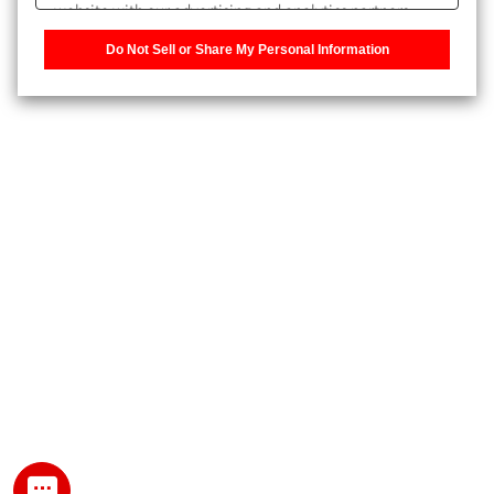
website with our advertising and analytics partners,
また、個人情報を再入力することなくお問合せができるよ
who may combine it with other information that you
うになります。
Do Not Sell or Share My Personal Information
have provided to them or that they have collected from
your use of their services. You have the right to opt-out
登録された個人情報は、当社のプライバシーポリシーに記
of our sharing information about you with our partners.
載された目的のために使用されることがあります。
Please click [Do Not Sell or Share My Personal
Information] to customize your cookie settings on our
website.
Privacy Policy
My SHIMADZU for Analytical 登録
登録時にパスワードを設定してください。
パスワード
文字と数字をそれぞれ1文字以上含み、8文字以上であるこ
と。