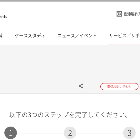
島津製作
ents
料
ケーススタディ
ニュース／イベント
サービス／サポ
価格お問い合わせ
以下の3つのステップを完了してください。
1
2
3