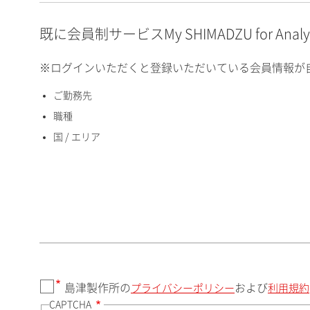
E-mailアドレス（半角
英数）
既に会員制サービスMy SHIMADZU for An
※ログインいただくと登録いただいている会員情報が
ご勤務先
国 / エリア
職種
国 / エリア
郵便番号（勤務先）
都道府県（勤務先）
島津製作所の
および
プライバシーポリシー
利用規約
CAPTCHA