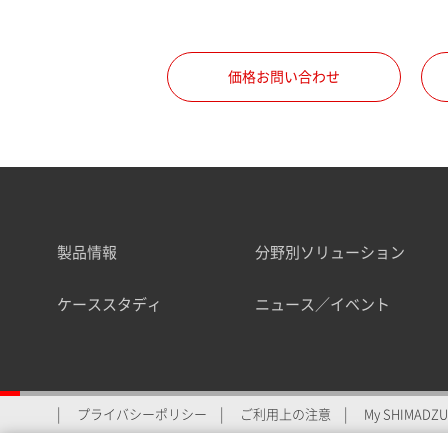
職種
価格お問い合わせ
所属部署
製品情報
分野別ソリューション
業界
ケーススタディ
ニュース／イベント
会員制サービスMySHIMAD
プライバシーポリシー
ご利用上の注意
My SHIMADZU 