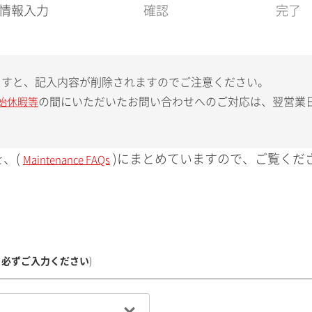
現
情報入力
確認
完了
在
:
ますと、記入内容が削除されますのでご注意ください。
の間にいただいたお問い合わせへのご対応は、翌営業
始休暇等
、(
)にまとめていますので、ご覧くだ
Maintenance FAQs
、必ずご入力ください
)