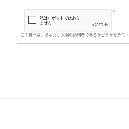
市（勤務先）
町名・番地（勤務先）
この質問は、あなたが人間の訪問者であるかどうかをテス
電話番号
携帯電話番号
ご勤務先