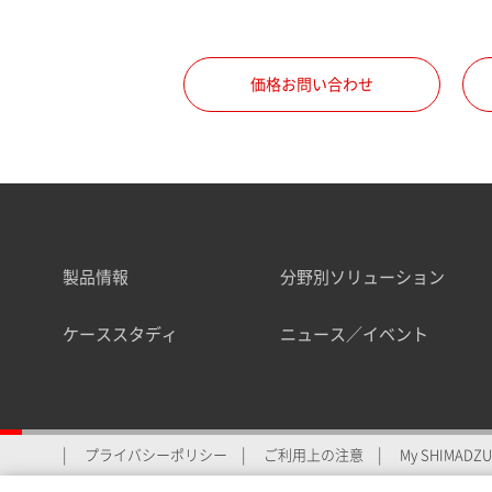
職種
価格お問い合わせ
所属部署
製品情報
分野別ソリューション
業界
ケーススタディ
ニュース／イベント
会員制サービスMySHIMAD
プライバシーポリシー
ご利用上の注意
My SHIMADZU 