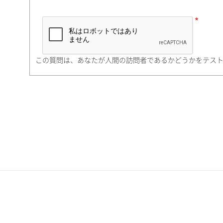
市（勤務先）
町名・番地（勤務先）
この質問は、あなたが人間の訪問者であるかどうかをテス
電話番号
携帯電話番号
ご勤務先