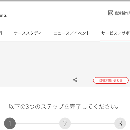
島津製作
ents
料
ケーススタディ
ニュース／イベント
サービス／サポ
価格お問い合わせ
以下の3つのステップを完了してください。
1
2
3