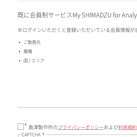
E-mailアドレス（半角
英数）
既に会員制サービスMy SHIMADZU for An
※ログインいただくと登録いただいている会員情報が
ご勤務先
国 / エリア
職種
国 / エリア
郵便番号（勤務先）
都道府県（勤務先）
島津製作所の
および
プライバシーポリシー
利用規約
CAPTCHA