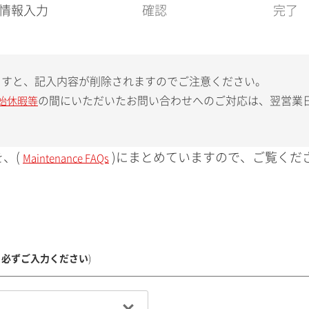
現
情報入力
確認
完了
在
:
ますと、記入内容が削除されますのでご注意ください。
の間にいただいたお問い合わせへのご対応は、翌営業
始休暇等
、(
)にまとめていますので、ご覧くだ
Maintenance FAQs
、必ずご入力ください
)