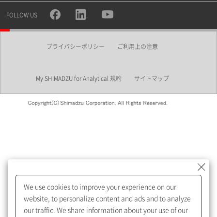
所属部署
FOLLOW US
プライバシーポリシー
ご利用上の注意
業界
My SHIMADZU for Analytical 規約
サイトマップ
会員制サービスMySHIMADZU
for Analyticalへの登録をおすす
めします。
We use cookies to improve your experience on our
My SHIMADZU for Analyticalへ登録いただくと、技術情報や
website, to personalize content and ads and to analyze
取扱説明書・Webinarなどの閲覧ができます。
our traffic. We share information about your use of our