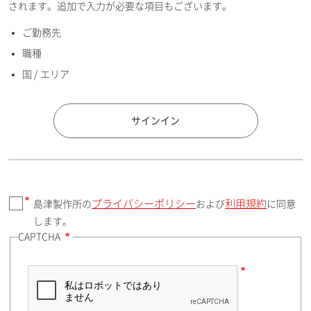
されます。追加で入力が必要な項目もございます。
ご勤務先
E-mailアドレス（半角英数）
職種
国 / エリア
国 / エリア
サインイン
プライバシーポリシー
利用規約
島津製作所の
および
に同意
郵便番号（勤務先）
します。
CAPTCHA
住所検索