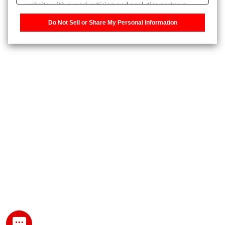
website with our advertising and analytics partners,
また、個人情報を再入力することなくお問合せができるよ
who may combine it with other information that you
うになります。
Do Not Sell or Share My Personal Information
have provided to them or that they have collected from
your use of their services. You have the right to opt-out
登録された個人情報は、当社のプライバシーポリシーに記
of our sharing information about you with our partners.
載された目的のために使用されることがあります。
Please click [Do Not Sell or Share My Personal
Information] to customize your cookie settings on our
website.
Privacy Policy
My SHIMADZU for Analytical 登録
登録時にパスワードを設定してください。
パスワード
文字と数字をそれぞれ1文字以上含み、8文字以上であるこ
と。