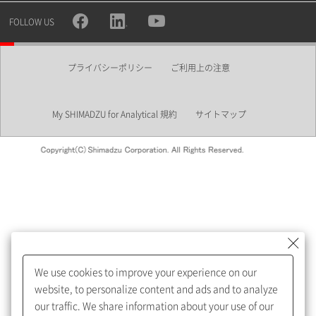
所属部署
FOLLOW US
プライバシーポリシー
ご利用上の注意
業界
My SHIMADZU for Analytical 規約
サイトマップ
会員制サービスMySHIMADZU
for Analyticalへの登録をおすす
めします。
We use cookies to improve your experience on our
My SHIMADZU for Analyticalへ登録いただくと、技術情報や
website, to personalize content and ads and to analyze
取扱説明書・Webinarなどの閲覧ができます。
our traffic. We share information about your use of our