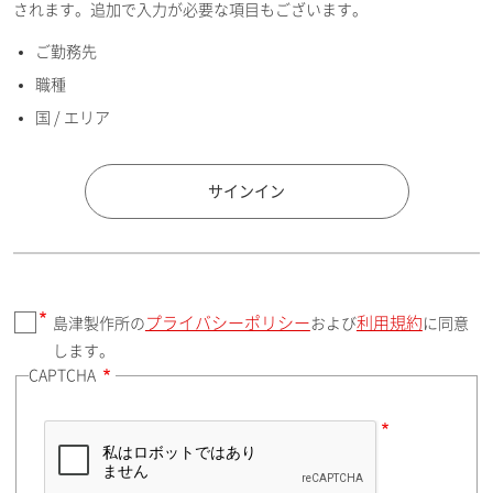
されます。追加で入力が必要な項目もございます。
ご勤務先
E-mailアドレス（半角英数）
職種
国 / エリア
国 / エリア
サインイン
プライバシーポリシー
利用規約
島津製作所の
および
に同意
郵便番号（勤務先）
します。
CAPTCHA
住所検索