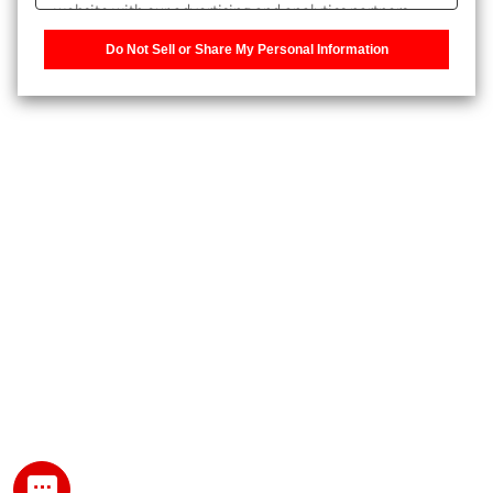
website with our advertising and analytics partners,
また、個人情報を再入力することなくお問合せができるよ
who may combine it with other information that you
うになります。
Do Not Sell or Share My Personal Information
have provided to them or that they have collected from
your use of their services. You have the right to opt-out
登録された個人情報は、当社のプライバシーポリシーに記
of our sharing information about you with our partners.
載された目的のために使用されることがあります。
Please click [Do Not Sell or Share My Personal
Information] to customize your cookie settings on our
website.
Privacy Policy
My SHIMADZU for Analytical 登録
登録時にパスワードを設定してください。
パスワード
文字と数字をそれぞれ1文字以上含み、8文字以上であるこ
と。