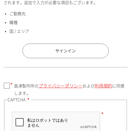
されます。追加で入力が必要な項目もございます。
ご勤務先
E-mailアドレス（半角英数）
職種
国 / エリア
国 / エリア
サインイン
プライバシーポリシー
利用規約
島津製作所の
および
に同意
郵便番号（勤務先）
します。
CAPTCHA
住所検索