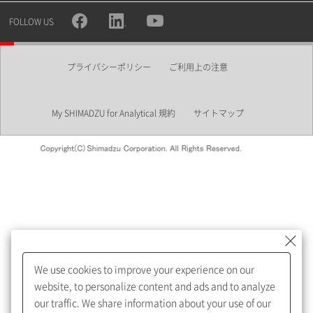
所属部署
FOLLOW US
プライバシーポリシー
ご利用上の注意
業界
My SHIMADZU for Analytical 規約
サイトマップ
会員制サービスMySHIMADZU
for Analyticalへの登録をおすす
めします。
We use cookies to improve your experience on our
My SHIMADZU for Analyticalへ登録いただくと、技術情報や
website, to personalize content and ads and to analyze
取扱説明書・Webinarなどの閲覧ができます。
our traffic. We share information about your use of our