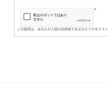
市（勤務先）
町名・番地（勤務先）
この質問は、あなたが人間の訪問者であるかどうかをテス
電話番号
携帯電話番号
ご勤務先