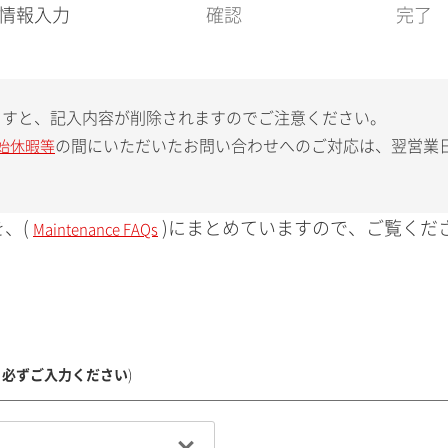
現
情報入力
確認
完了
在
:
ますと、記入内容が削除されますのでご注意ください。
の間にいただいたお問い合わせへのご対応は、翌営業
始休暇等
、(
)にまとめていますので、ご覧くだ
Maintenance FAQs
、必ずご入力ください
)