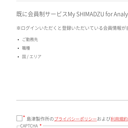
E-mailアドレス（半角
英数）
既に会員制サービスMy SHIMADZU for An
※ログインいただくと登録いただいている会員情報が
ご勤務先
国 / エリア
職種
国 / エリア
郵便番号（勤務先）
都道府県（勤務先）
島津製作所の
および
プライバシーポリシー
利用規約
CAPTCHA