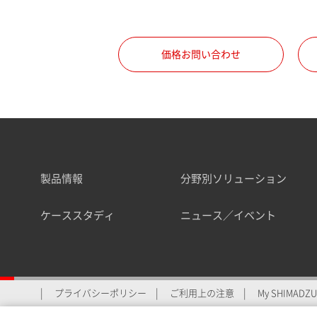
職種
価格お問い合わせ
所属部署
製品情報
分野別ソリューション
業界
ケーススタディ
ニュース／イベント
会員制サービスMySHIMAD
プライバシーポリシー
ご利用上の注意
My SHIMADZU 