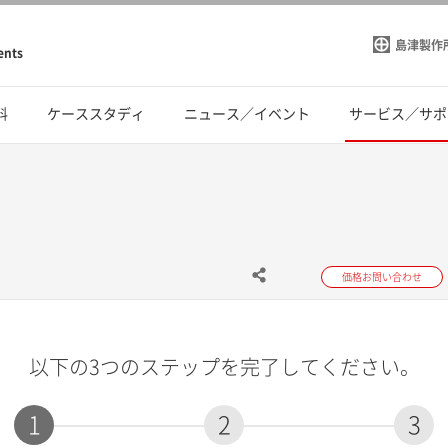
島津製作
ents
料
ケーススタディ
ニュース／イベント
サービス／サポ
価格お問い合わせ
以下の3つのステップを完了してください。
1
2
3