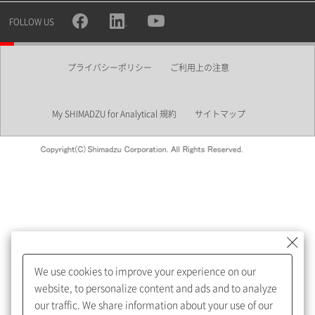
所属部署
FOLLOW US
プライバシーポリシー
ご利用上の注意
業界
My SHIMADZU for Analytical 規約
サイトマップ
会員制サービスMySHIMADZU
for Analyticalへの登録をおすす
めします。
We use cookies to improve your experience on our
My SHIMADZU for Analyticalへ登録いただくと、技術情報や
website, to personalize content and ads and to analyze
取扱説明書・Webinarなどの閲覧ができます。
our traffic. We share information about your use of our