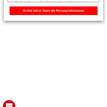
website with our advertising and analytics partners,
また、個人情報を再入力することなくお問合せができるよ
who may combine it with other information that you
うになります。
Do Not Sell or Share My Personal Information
have provided to them or that they have collected from
your use of their services. You have the right to opt-out
登録された個人情報は、当社のプライバシーポリシーに記
of our sharing information about you with our partners.
載された目的のために使用されることがあります。
Please click [Do Not Sell or Share My Personal
Information] to customize your cookie settings on our
website.
Privacy Policy
My SHIMADZU for Analytical 登録
登録時にパスワードを設定してください。
パスワード
文字と数字をそれぞれ1文字以上含み、8文字以上であるこ
と。