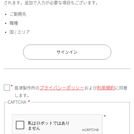
されます。追加で入力が必要な項目もございます。
ご勤務先
E-mailアドレス（半角英数）
職種
国 / エリア
国 / エリア
サインイン
プライバシーポリシー
利用規約
島津製作所の
および
に同意
郵便番号（勤務先）
します。
CAPTCHA
住所検索