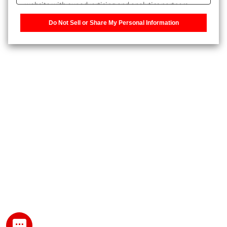
website with our advertising and analytics partners,
また、個人情報を再入力することなくお問合せができるよ
who may combine it with other information that you
うになります。
Do Not Sell or Share My Personal Information
have provided to them or that they have collected from
your use of their services. You have the right to opt-out
登録された個人情報は、当社のプライバシーポリシーに記
of our sharing information about you with our partners.
載された目的のために使用されることがあります。
Please click [Do Not Sell or Share My Personal
Information] to customize your cookie settings on our
website.
Privacy Policy
My SHIMADZU for Analytical 登録
登録時にパスワードを設定してください。
パスワード
文字と数字をそれぞれ1文字以上含み、8文字以上であるこ
と。