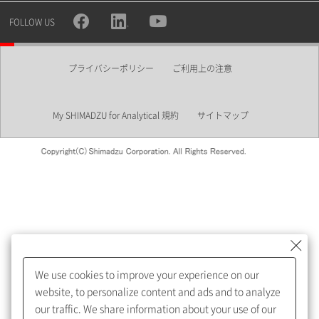
所属部署
FOLLOW US
プライバシーポリシー
ご利用上の注意
業界
My SHIMADZU for Analytical 規約
サイトマップ
会員制サービスMySHIMADZU
for Analyticalへの登録をおすす
めします。
We use cookies to improve your experience on our
My SHIMADZU for Analyticalへ登録いただくと、技術情報や
website, to personalize content and ads and to analyze
取扱説明書・Webinarなどの閲覧ができます。
our traffic. We share information about your use of our