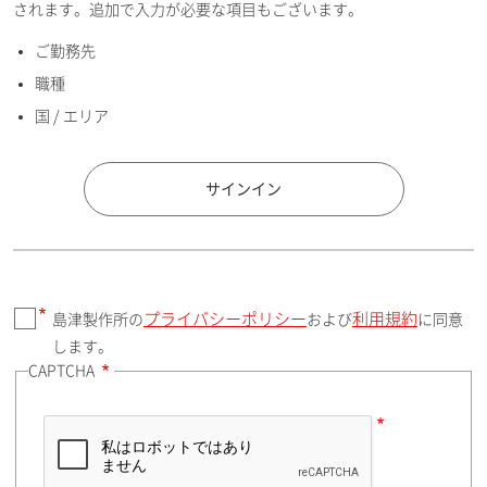
されます。追加で入力が必要な項目もございます。
ご勤務先
E-mailアドレス（半角英数）
職種
国 / エリア
国 / エリア
サインイン
プライバシーポリシー
利用規約
島津製作所の
および
に同意
郵便番号（勤務先）
します。
CAPTCHA
住所検索