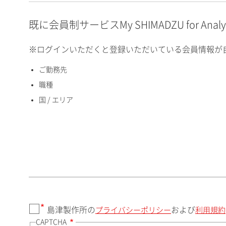
E-mailアドレス（半角
英数）
既に会員制サービスMy SHIMADZU for An
※ログインいただくと登録いただいている会員情報が
ご勤務先
国 / エリア
職種
国 / エリア
郵便番号（勤務先）
都道府県（勤務先）
島津製作所の
および
プライバシーポリシー
利用規約
CAPTCHA