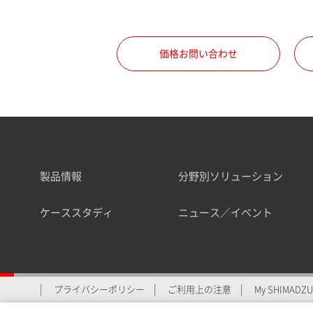
職種
価格お問い合わせ
所属部署
製品情報
分野別ソリューション
業界
ケーススタディ
ニュース／イベント
会員制サービスMySHIMAD
プライバシーポリシー
ご利用上の注意
My SHIMADZU 