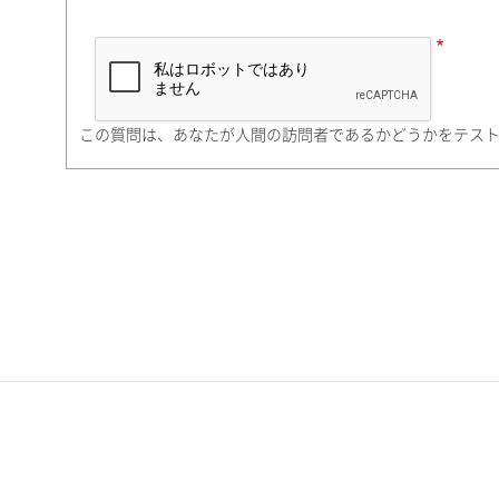
市（勤務先）
町名・番地（勤務先）
この質問は、あなたが人間の訪問者であるかどうかをテス
電話番号
携帯電話番号
ご勤務先