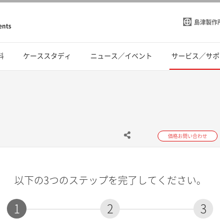
島津製作
ents
料
ケーススタディ
ニュース／イベント
サービス／サポ
価格お問い合わせ
以下の3つのステップを完了してください。
1
2
3