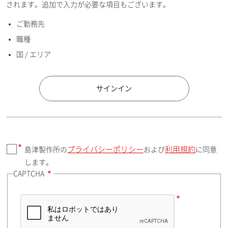
されます。追加で入力が必要な項目もございます。
ご勤務先
E-mailアドレス（半角英数）
職種
国 / エリア
国 / エリア
サインイン
プライバシーポリシー
利用規約
島津製作所の
および
に同意
郵便番号（勤務先）
します。
CAPTCHA
住所検索