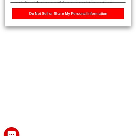
website with our advertising and analytics partners,
また、個人情報を再入力することなくお問合せができるよ
who may combine it with other information that you
うになります。
Do Not Sell or Share My Personal Information
have provided to them or that they have collected from
your use of their services. You have the right to opt-out
登録された個人情報は、当社のプライバシーポリシーに記
of our sharing information about you with our partners.
載された目的のために使用されることがあります。
Please click [Do Not Sell or Share My Personal
Information] to customize your cookie settings on our
website.
Privacy Policy
My SHIMADZU for Analytical 登録
登録時にパスワードを設定してください。
パスワード
文字と数字をそれぞれ1文字以上含み、8文字以上であるこ
と。