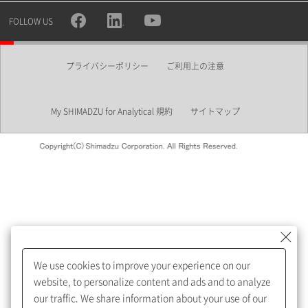
所属部署
FOLLOW US
プライバシーポリシー
ご利用上の注意
業界
My SHIMADZU for Analytical 規約
サイトマップ
会員制サービスMySHIMADZU
for Analyticalへの登録をおすす
めします。
We use cookies to improve your experience on our
My SHIMADZU for Analyticalへ登録いただくと、技術情報や
website, to personalize content and ads and to analyze
取扱説明書・Webinarなどの閲覧ができます。
our traffic. We share information about your use of our