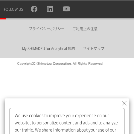
所属部署
FOLLOW US
プライバシーポリシー
ご利用上の注意
業界
My SHIMADZU for Analytical 規約
サイトマップ
会員制サービスMySHIMADZU
for Analyticalへの登録をおすす
めします。
We use cookies to improve your experience on our
My SHIMADZU for Analyticalへ登録いただくと、技術情報や
website, to personalize content and ads and to analyze
取扱説明書・Webinarなどの閲覧ができます。
our traffic. We share information about your use of our