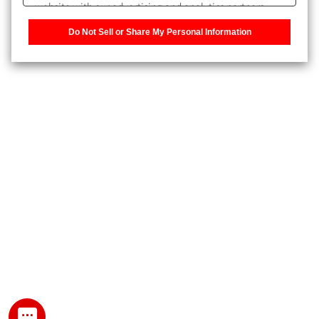
website with our advertising and analytics partners,
また、個人情報を再入力することなくお問合せができるよ
who may combine it with other information that you
うになります。
Do Not Sell or Share My Personal Information
have provided to them or that they have collected from
your use of their services. You have the right to opt-out
登録された個人情報は、当社のプライバシーポリシーに記
of our sharing information about you with our partners.
載された目的のために使用されることがあります。
Please click [Do Not Sell or Share My Personal
Information] to customize your cookie settings on our
website.
Privacy Policy
My SHIMADZU for Analytical 登録
登録時にパスワードを設定してください。
パスワード
文字と数字をそれぞれ1文字以上含み、8文字以上であるこ
と。