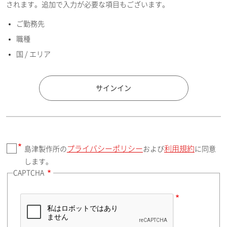
されます。追加で入力が必要な項目もございます。
ご勤務先
E-mailアドレス（半角英数）
職種
国 / エリア
国 / エリア
サインイン
プライバシーポリシー
利用規約
島津製作所の
および
に同意
郵便番号（勤務先）
します。
CAPTCHA
住所検索