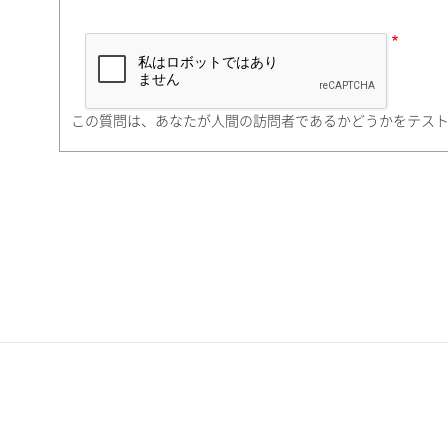
市（勤務先）
町名・番地（勤務先）
この質問は、あなたが人間の訪問者であるかどうかをテス
電話番号
携帯電話番号
ご勤務先