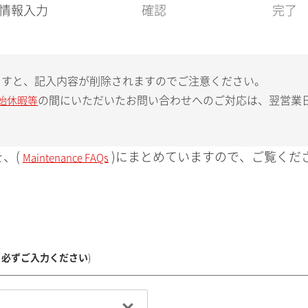
現
情報入力
確認
完了
在
:
ますと、記入内容が削除されますのでご注意ください。
の間にいただいたお問い合わせへのご対応は、翌営業
始休暇等
、(
)にまとめていますので、ご覧くだ
Maintenance FAQs
、必ずご入力ください
)