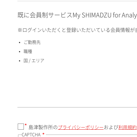
E-mailアドレス（半角
英数）
既に会員制サービスMy SHIMADZU for An
※ログインいただくと登録いただいている会員情報が
ご勤務先
国 / エリア
職種
国 / エリア
郵便番号（勤務先）
都道府県（勤務先）
島津製作所の
および
プライバシーポリシー
利用規約
CAPTCHA