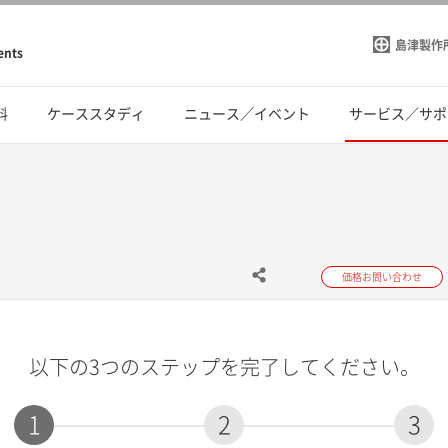
島津製作
ents
料
ケーススタディ
ニュース／イベント
サービス／サポ
価格お問い合わせ
以下の3つのステップを完了してください。
1
2
3