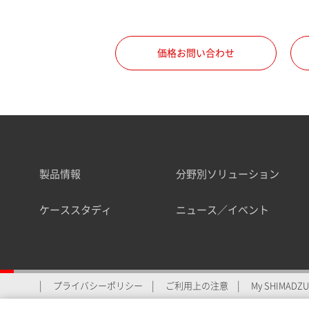
職種
価格お問い合わせ
所属部署
製品情報
分野別ソリューション
業界
ケーススタディ
ニュース／イベント
会員制サービスMySHIMAD
プライバシーポリシー
ご利用上の注意
My SHIMADZU 