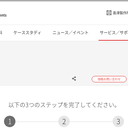
島津製作
ents
料
ケーススタディ
ニュース／イベント
サービス／サポ
価格お問い合わせ
以下の3つのステップを完了してください。
1
2
3