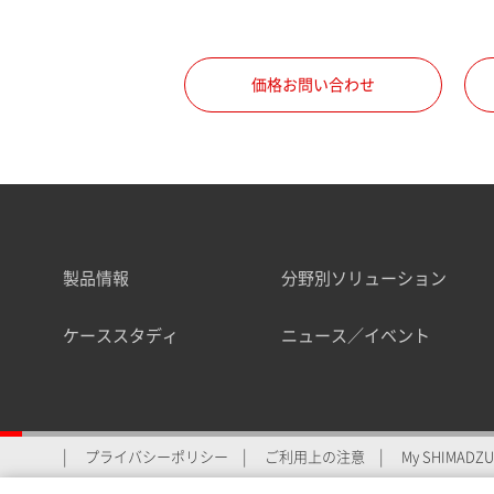
職種
価格お問い合わせ
所属部署
製品情報
分野別ソリューション
業界
ケーススタディ
ニュース／イベント
会員制サービスMySHIMAD
プライバシーポリシー
ご利用上の注意
My SHIMADZU 