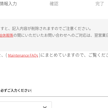
現
情報入力
確認
完了
在
:
ますと、記入内容が削除されますのでご注意ください。
の間にいただいたお問い合わせへのご対応は、翌営業
始休暇等
、(
)にまとめていますので、ご覧くだ
Maintenance FAQs
、必ずご入力ください
)