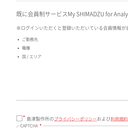
E-mailアドレス（半角
英数）
既に会員制サービスMy SHIMADZU for An
※ログインいただくと登録いただいている会員情報が
ご勤務先
国 / エリア
職種
国 / エリア
郵便番号（勤務先）
都道府県（勤務先）
島津製作所の
および
プライバシーポリシー
利用規約
CAPTCHA