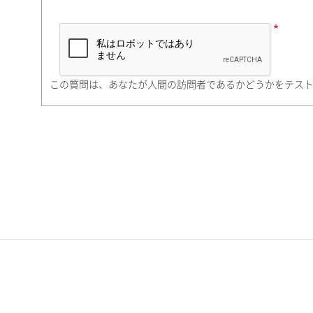
市（勤務先）
町名・番地（勤務先）
この質問は、あなたが人間の訪問者であるかどうかをテス
電話番号
携帯電話番号
ご勤務先