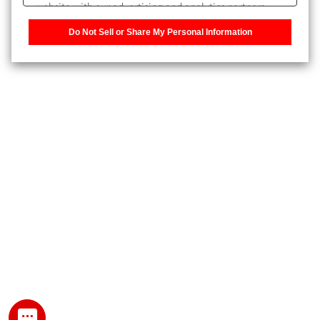
website with our advertising and analytics partners,
また、個人情報を再入力することなくお問合せができるよ
who may combine it with other information that you
うになります。
Do Not Sell or Share My Personal Information
have provided to them or that they have collected from
your use of their services. You have the right to opt-out
登録された個人情報は、当社のプライバシーポリシーに記
of our sharing information about you with our partners.
載された目的のために使用されることがあります。
Please click [Do Not Sell or Share My Personal
Information] to customize your cookie settings on our
website.
Privacy Policy
My SHIMADZU for Analytical 登録
登録時にパスワードを設定してください。
パスワード
文字と数字をそれぞれ1文字以上含み、8文字以上であるこ
と。