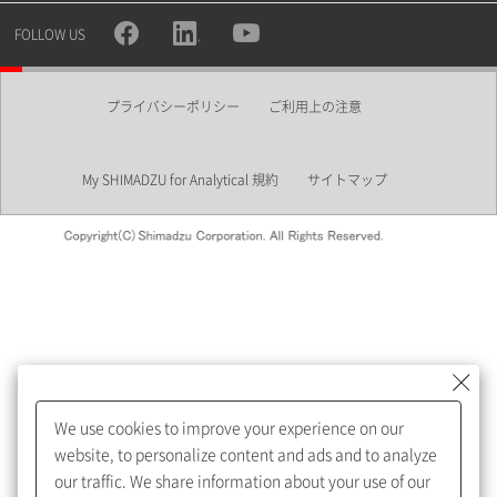
所属部署
FOLLOW US
プライバシーポリシー
ご利用上の注意
業界
My SHIMADZU for Analytical 規約
サイトマップ
会員制サービスMySHIMADZU
for Analyticalへの登録をおすす
めします。
We use cookies to improve your experience on our
My SHIMADZU for Analyticalへ登録いただくと、技術情報や
website, to personalize content and ads and to analyze
取扱説明書・Webinarなどの閲覧ができます。
our traffic. We share information about your use of our