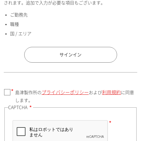
されます。追加で入力が必要な項目もございます。
ご勤務先
E-mailアドレス（半角英数）
職種
国 / エリア
国 / エリア
サインイン
プライバシーポリシー
利用規約
島津製作所の
および
に同意
郵便番号（勤務先）
します。
CAPTCHA
住所検索