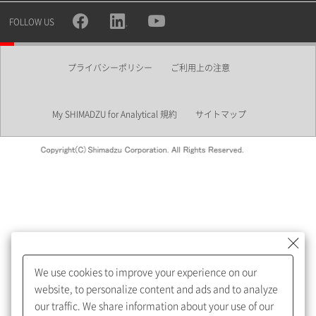
所属部署
FOLLOW US
プライバシーポリシー
ご利用上の注意
業界
My SHIMADZU for Analytical 規約
サイトマップ
会員制サービスMySHIMADZU
for Analyticalへの登録をおすす
めします。
We use cookies to improve your experience on our
My SHIMADZU for Analyticalへ登録いただくと、技術情報や
website, to personalize content and ads and to analyze
取扱説明書・Webinarなどの閲覧ができます。
our traffic. We share information about your use of our