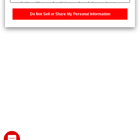
website with our advertising and analytics partners,
また、個人情報を再入力することなくお問合せができるよ
who may combine it with other information that you
うになります。
Do Not Sell or Share My Personal Information
have provided to them or that they have collected from
your use of their services. You have the right to opt-out
登録された個人情報は、当社のプライバシーポリシーに記
of our sharing information about you with our partners.
載された目的のために使用されることがあります。
Please click [Do Not Sell or Share My Personal
Information] to customize your cookie settings on our
website.
Privacy Policy
My SHIMADZU for Analytical 登録
登録時にパスワードを設定してください。
パスワード
文字と数字をそれぞれ1文字以上含み、8文字以上であるこ
と。