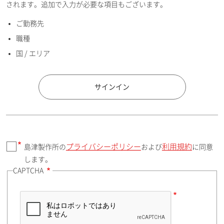
されます。追加で入力が必要な項目もございます。
ご勤務先
E-mailアドレス（半角英数）
職種
国 / エリア
国 / エリア
サインイン
プライバシーポリシー
利用規約
島津製作所の
および
に同意
郵便番号（勤務先）
します。
CAPTCHA
住所検索