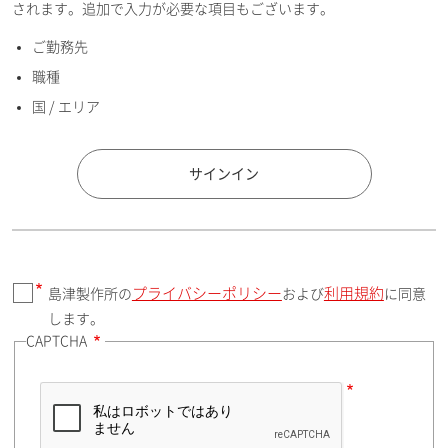
されます。追加で入力が必要な項目もございます。
ご勤務先
E-mailアドレス（半角英数）
職種
国 / エリア
国 / エリア
サインイン
プライバシーポリシー
利用規約
島津製作所の
および
に同意
郵便番号（勤務先）
します。
CAPTCHA
住所検索