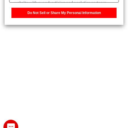
website with our advertising and analytics partners,
また、個人情報を再入力することなくお問合せができるよ
who may combine it with other information that you
うになります。
Do Not Sell or Share My Personal Information
have provided to them or that they have collected from
your use of their services. You have the right to opt-out
登録された個人情報は、当社のプライバシーポリシーに記
of our sharing information about you with our partners.
載された目的のために使用されることがあります。
Please click [Do Not Sell or Share My Personal
Information] to customize your cookie settings on our
website.
Privacy Policy
My SHIMADZU for Analytical 登録
登録時にパスワードを設定してください。
パスワード
文字と数字をそれぞれ1文字以上含み、8文字以上であるこ
と。