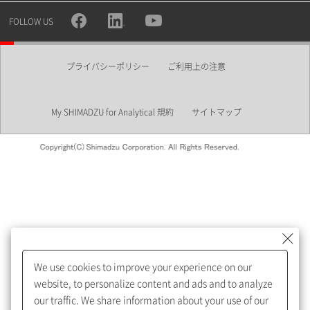
所属部署
FOLLOW US
プライバシーポリシー
ご利用上の注意
業界
My SHIMADZU for Analytical 規約
サイトマップ
会員制サービスMySHIMADZU
for Analyticalへの登録をおすす
めします。
We use cookies to improve your experience on our
My SHIMADZU for Analyticalへ登録いただくと、技術情報や
website, to personalize content and ads and to analyze
取扱説明書・Webinarなどの閲覧ができます。
our traffic. We share information about your use of our