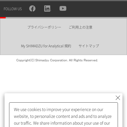
所属部署
FOLLOW US
プライバシーポリシー
ご利用上の注意
業界
My SHIMADZU for Analytical 規約
サイトマップ
会員制サービスMySHIMADZU
for Analyticalへの登録をおすす
めします。
We use cookies to improve your experience on our
My SHIMADZU for Analyticalへ登録いただくと、技術情報や
website, to personalize content and ads and to analyze
取扱説明書・Webinarなどの閲覧ができます。
our traffic. We share information about your use of our