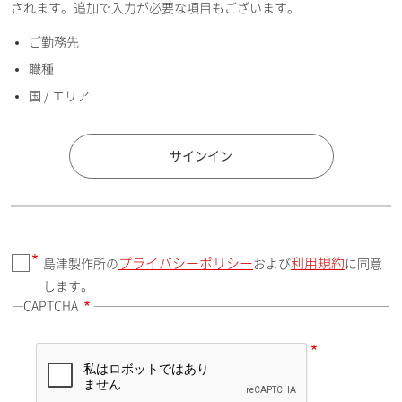
されます。追加で入力が必要な項目もございます。
ご勤務先
E-mailアドレス（半角英数）
職種
国 / エリア
国 / エリア
サインイン
プライバシーポリシー
利用規約
島津製作所の
および
に同意
郵便番号（勤務先）
します。
CAPTCHA
住所検索