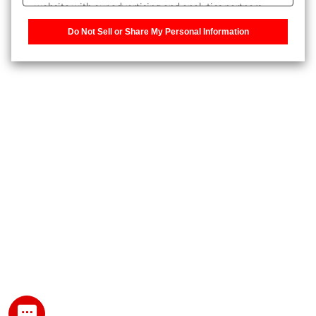
website with our advertising and analytics partners,
また、個人情報を再入力することなくお問合せができるよ
who may combine it with other information that you
うになります。
Do Not Sell or Share My Personal Information
have provided to them or that they have collected from
your use of their services. You have the right to opt-out
登録された個人情報は、当社のプライバシーポリシーに記
of our sharing information about you with our partners.
載された目的のために使用されることがあります。
Please click [Do Not Sell or Share My Personal
Information] to customize your cookie settings on our
website.
Privacy Policy
My SHIMADZU for Analytical 登録
登録時にパスワードを設定してください。
パスワード
文字と数字をそれぞれ1文字以上含み、8文字以上であるこ
と。